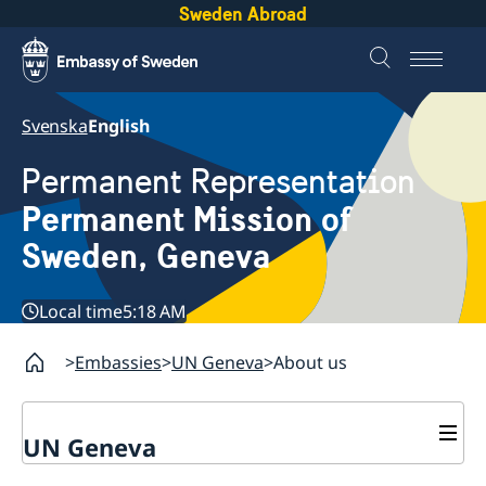
Sweden Abroad
Svenska
English
Permanent Representation
Permanent Mission of
Sweden, Geneva
Local time
5:18 AM
Embassies
UN Geneva
About us
UN Geneva
Contact