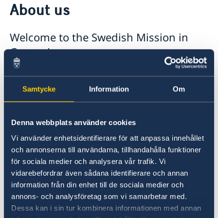
About us
About us
Who is who at the Mission
News & Statements
Welcome to the Swedish Mission in
Data Protection Policy
News
Sweden, the UN & international organisations
Geneva!
Statements
Swedes in the UN & international jobs
HRC62 - NB8 - Item 9: ID on the report of the SR on
contemporary forms of racism, racial discrimination,
Samtycke
Information
Om
xenophobia and related intolerance
HRC62 - NB8 - Item 4: Enhanced ID on the oral update
of the independent COI on the situation of human
Denna webbplats använder cookies
rights in North Kivu and South Kivu Provinces of the
Democratic Republic of the Congo
Vi använder enhetsidentifierare för att anpassa innehållet
HRC62 - NB8 - Annual Discussion on Women's Rights
och annonserna till användarna, tillhandahålla funktioner
World Conference of Speakers of Parliament -
för sociala medier och analysera vår trafik. Vi
Swedish statement
vidarebefordrar även sådana identifierare och annan
information från din enhet till de sociala medier och
annons- och analysföretag som vi samarbetar med.
Foto: UN Photo/ Emmanuel Hungrecker.
Dessa kan i sin tur kombinera informationen med annan