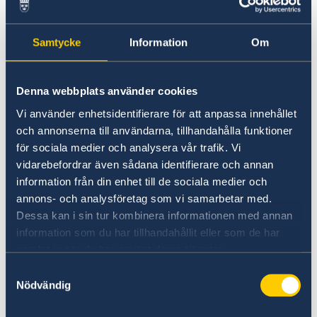
Samtycke
Information
Om
Denna webbplats använder cookies
Vi använder enhetsidentifierare för att anpassa innehållet
och annonserna till användarna, tillhandahålla funktioner
för sociala medier och analysera vår trafik. Vi
vidarebefordrar även sådana identifierare och annan
information från din enhet till de sociala medier och
annons- och analysföretag som vi samarbetar med.
Dessa kan i sin tur kombinera informationen med annan
information som du har tillhandahållit eller som de har
samlat in när du har använt deras tjänster.
Regular opening hours resume on Monday 22
Samtyckesval
June. In case of a consular emergency please
Nödvändig
call the Embassy switchboard +256 417 700 800
and follow the instructions or contact the