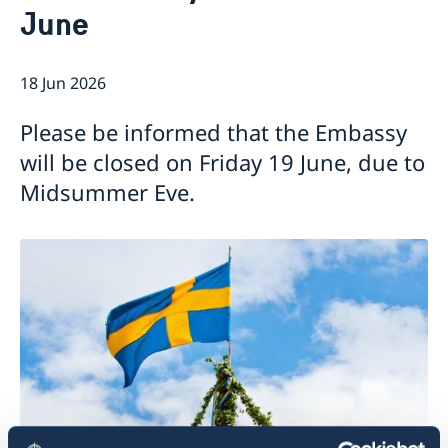
June
Migration and Consular fees
Current
Procurement
News
Questions and Answers in relation to Procurement
Vacancies
18 Jun 2026
Quiz Makerere
Calendar
Internship
Embassy staff
Please be informed that the Embassy
will be closed on Friday 19 June, due to
Midsummer Eve.