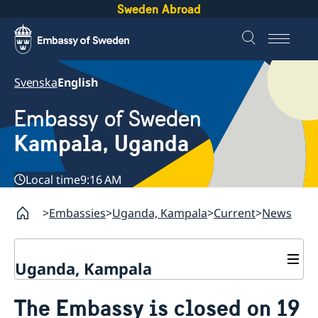
Sweden Abroad
Svenska
English
Embassy of Sweden
Kampala, Uganda
Local time
9:16 AM
Embassies
Uganda, Kampala
Current
News
Uganda, Kampala
Contact
The Embassy is closed on 19
About us