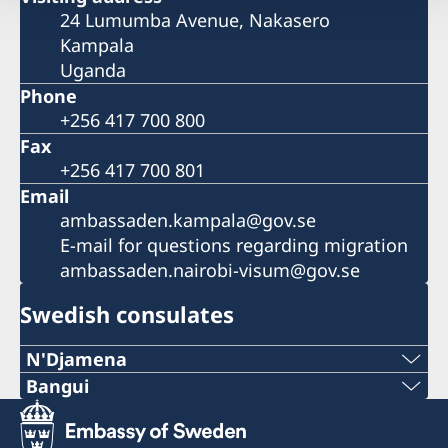
24 Lumumba Avenue, Nakasero
Kampala
Uganda
Phone
+256 417 700 800
Fax
+256 417 700 801
Email
ambassaden.kampala@gov.se
E-mail for questions regarding migration
ambassaden.nairobi-visum@gov.se
Swedish consulates
N'Djamena
Telephone 1:
Bangui
Telephone:
+235 63 74 88 49