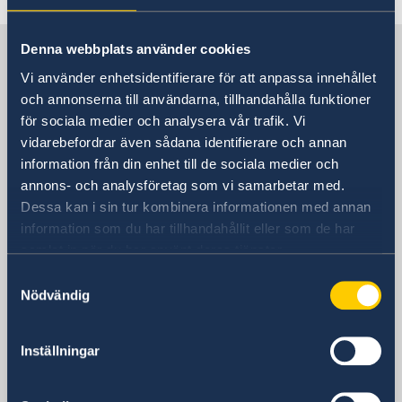
Migration and Consular fees
Current
Procurement
Sweden in Uganda
Denna webbplats använder cookies
News
Questions and Answers in relation to Procurement
Vacancies
Quiz Makerere
Calendar
Vi använder enhetsidentifierare för att anpassa innehållet
Internship
och annonserna till användarna, tillhandahålla funktioner
Embassy staff
Embassy
för sociala medier och analysera vår trafik. Vi
vidarebefordrar även sådana identifierare och annan
Visiting address
information från din enhet till de sociala medier och
Embassy of Sweden
annons- och analysföretag som vi samarbetar med.
P.O. Box 22669
Dessa kan i sin tur kombinera informationen med annan
Kampala
information som du har tillhandahållit eller som de har
Uganda
samlat in när du har använt deras tjänster.
Visiting address
Samtyckesval
24 Lumumba Avenue, Nakasero
Nödvändig
Kampala
Uganda
Inställningar
Phone
+256 417 700 800
Fax