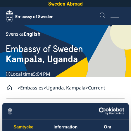
Sweden Abroad
Svenska
English
Embassy of Sweden
Kampala, Uganda
Local time
5:04 PM
Embassies
Uganda, Kampala
Current
Uganda, Kampala
Contact
Current
About us
Samtycke
Information
Om