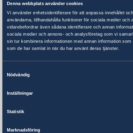
Denna webbplats använder cookies
Sweden in Uganda
Vi använder enhetsidentifierare för att anpassa innehållet och
användarna, tillhandahålla funktioner för sociala medier och a
Embassy
vidarebefordrar även sådana identifierare och annan informatio
sociala medier och annons- och analysföretag som vi samar
Visiting address
sin tur kombinera informationen med annan information som du 
Embassy of Sweden
som de har samlat in när du har använt deras tjänster.
P.O. Box 22669
Kampala
Samtyckesval
Uganda
Nödvändig
Visiting address
24 Lumumba Avenue, Nakasero
Kampala
Inställningar
Uganda
Phone
Statistik
+256 417 700 800
Fax
+256 417 700 801
Marknadsföring