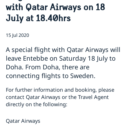
with Qatar Airways on 18
Migration and Consular fees
Current
Procurement
July at 18.40hrs
News
Questions and Answers in relation to Procurement
Vacancies
Quiz Makerere
Calendar
Internship
15 Jul 2020
Embassy staff
A special flight with Qatar Airways will
leave Entebbe on Saturday 18 July to
Doha. From Doha, there are
connecting flights to Sweden.
For further information and booking, please
contact Qatar Airways or the Travel Agent
directly on the following:
Qatar Airways