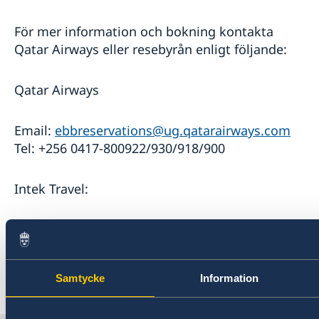
För mer information och bokning kontakta
Qatar Airways eller resebyrån enligt följande:
Qatar Airways
Email:
ebbreservations@ug.qatarairways.com
Tel: +256 0417-800922/930/918/900
Intek Travel:
Email:
sales@intektravel.com
Tel: +256 753750350
Samtycke
Information
Last updated 15 Jul 2020, 11.35 AM