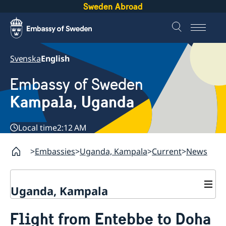
Sweden Abroad
Svenska
English
Embassy of Sweden
Kampala, Uganda
Local time
2:12 AM
Embassies
Uganda, Kampala
Current
News
Uganda, Kampala
Contact
Flight from Entebbe to Doha
About us