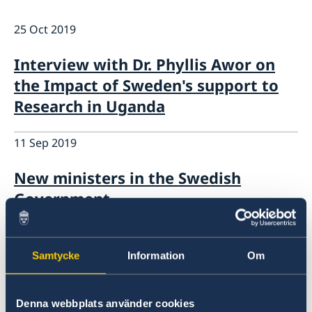
Migration and Consular fees
Current
25 Oct 2019
Procurement
News
Questions and Answers in relation to Procurement
Vacancies
Quiz Makerere
Calendar
Interview with Dr. Phyllis Awor on
Internship
the Impact of Sweden's support to
Embassy staff
Research in Uganda
11 Sep 2019
New ministers in the Swedish
Government
27 Aug 2019
Samtycke
Information
Om
Interview with Professor John
Baptist Kirabira on Impact of
Denna webbplats använder cookies
Sweden's support to Makerere