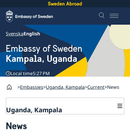
Sweden Abroad
Svenska
English
Embassy of Sweden
Kampala, Uganda
Local time
5:27 PM
Embassies
Uganda, Kampala
Current
News
Uganda, Kampala
Contact
News
About us