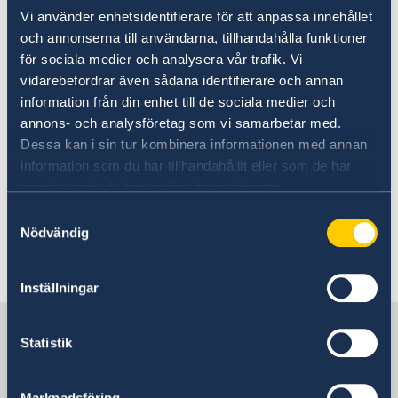
Vi använder enhetsidentifierare för att anpassa innehållet
University
och annonserna till användarna, tillhandahålla funktioner
för sociala medier och analysera vår trafik. Vi
10 May 2019
vidarebefordrar även sådana identifierare och annan
information från din enhet till de sociala medier och
AirQO awarded
annons- och analysföretag som vi samarbetar med.
Dessa kan i sin tur kombinera informationen med annan
16 Jan 2019
information som du har tillhandahållit eller som de har
samlat in när du har använt deras tjänster.
Warning: Misleading adverts about
Samtyckesval
work in Sweden
Nödvändig
«
1
2
...
11
12
13
14
15
»
Inställningar
Sweden in Uganda
Statistik
Embassy
Marknadsföring