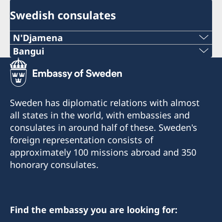
Swedish consulates
N'Djamena
Telephone 1:
Bangui
Telephone:
+235 63 74 88 49
+236-75510494
Telephone 2:
Sweden has diplomatic relations with almost
E-mail:
all states in the world, with embassies and
+235 66 30 67 41
consulates in around half of these. Sweden's
c.mararv@gmail.com
E-mail:
foreign representation consists of
Honorary Consul:
approximately 100 missions abroad and 350
sddurand@hotmail.fr
Charlotte Mararv
honorary consulates.
Honorary Consul:
Postal Address: Consulat de Suède, B.P. 278,
Sara Durand
Relais SICA, Bangui, République centrafricaine
Find the embassy you are looking for:
Postal address: Consulat de Suède, B.P. 1935,