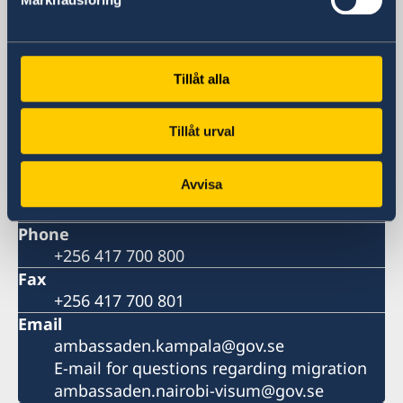
Visiting address
Embassy of Sweden
P.O. Box 22669
Tillåt alla
Kampala
Uganda
Tillåt urval
Visiting address
24 Lumumba Avenue, Nakasero
Avvisa
Kampala
Uganda
Phone
+256 417 700 800
Fax
+256 417 700 801
Email
ambassaden.kampala@gov.se
E-mail for questions regarding migration
ambassaden.nairobi-visum@gov.se