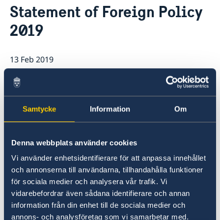
This is how we support Swedish
Statement of Foreign Policy
companies
2019
We are a resource for Swedish companies
Current
Team Sweden
News
How We Can Support You
13 Feb 2019
Swedish Companies in Türkiye
Report Trade Barriers
On 13 February, Minister for Foreign
Affairs Margot Wallström presented
Samtycke
Information
Om
the 2019 Statement of Foreign Policy
in the Riksdag.
Denna webbplats använder cookies
Vi använder enhetsidentifierare för att anpassa innehållet
och annonserna till användarna, tillhandahålla funktioner
för sociala medier och analysera vår trafik. Vi
vidarebefordrar även sådana identifierare och annan
information från din enhet till de sociala medier och
annons- och analysföretag som vi samarbetar med.