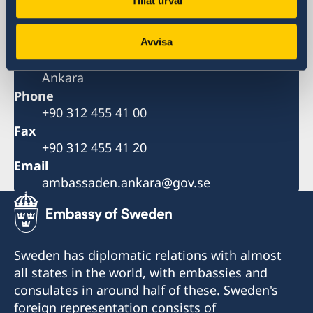
Tillåt urval
Katip Çelebi Sokak No:7 Kavaklıdere /
Ankara
Postal address
Avvisa
Katip Çelebi Sokak No:7 Kavaklıdere /
Ankara
Phone
+90 312 455 41 00
Fax
+90 312 455 41 20
Email
ambassaden.ankara@gov.se
Sweden has diplomatic relations with almost
all states in the world, with embassies and
consulates in around half of these. Sweden's
foreign representation consists of