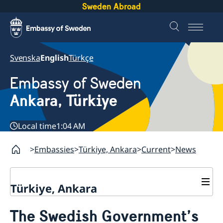
Sweden Abroad
Svenska
English
Türkçe
Embassy of Sweden
Ankara, Türkiye
Local time
1:04 AM
Embassies
Türkiye, Ankara
Current
News
Türkiye, Ankara
Contact
The Swedish Government’s
About us