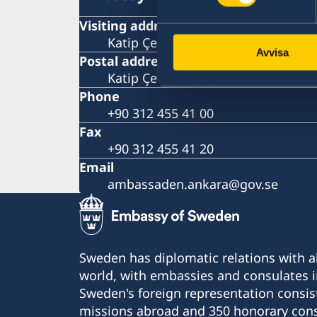
Visiting address
Katip Çelebi Sokak No:7 Kavaklıder
Avvisa
Postal address
Katip Çelebi Sokak No:7 Kavaklıder
Phone
+90 312 455 41 00
Fax
+90 312 455 41 20
Email
ambassaden.ankara@gov.se
Sweden has diplomatic relations with al
world, with embassies and consulates i
Sweden's foreign representation consis
missions abroad and 350 honorary cons