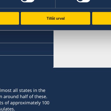
e / Ankara
Tillåt urval
e / Ankara
most all states in the
n around half of these.
ts of approximately 100
ulates.