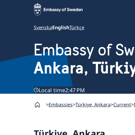
Svenska
English
Türkçe
Embassy of S
Ankara, Türki
Local time
2:47 PM
Embassies
Türkiye, Ankara
Current
Türkiye, Ankara