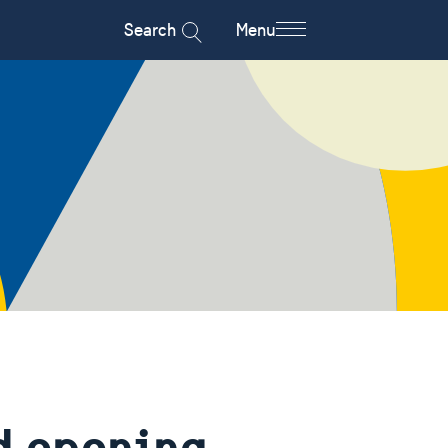
Search
Menu
d opening