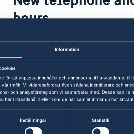
hours
20 Mar 2020
Information
We have new phone hours and opening
cookies
Find our updated contact information
here
.
e för att anpassa innehållet och annonserna till användarna, tillh
vår trafik. Vi vidarebefordrar även sådana identifierare och anna
Last updated 20 Mar 2020, 2.59 PM
nnons- och analysföretag som vi samarbetar med. Dessa kan i sin
har tillhandahållit eller som de har samlat in när du har använt 
Inställningar
Statistik