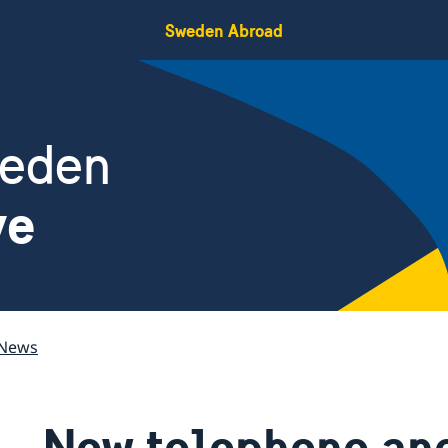
Sweden Abroad
weden
ye
News
New telephone an