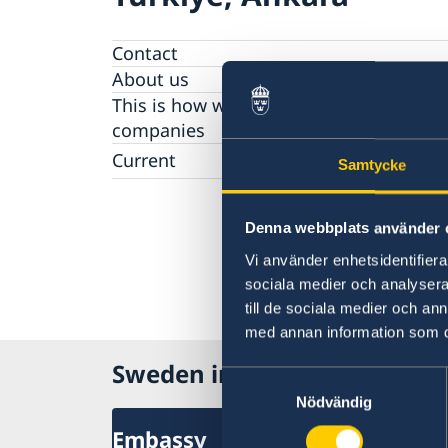
Contact
About us
This is how we support Swedish
companies
We are a resource for Swedish companies
Current
Samtycke
Team Sweden
News
How We Can Support You
Swedish Companies in Türkiye
Denna webbplats använder 
Report Trade Barriers
Vi använder enhetsidentifierar
sociala medier och analysera 
till de sociala medier och a
med annan information som du 
Sweden in Türkiye
Samtyckesval
Nödvändig
Embassy