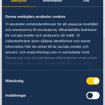
Samtycke
Information
Om
För information om studier i Sverige, se
Study in Swedens hemsida
.
Denna webbplats använder cookies
Vi använder enhetsidentifierare för att anpassa innehållet
Last updated 19 Apr 2023, 2.31 PM
och annonserna till användarna, tillhandahålla funktioner
för sociala medier och analysera vår trafik. Vi
vidarebefordrar även sådana identifierare och annan
Sweden in Tunisia
information från din enhet till de sociala medier och
annons- och analysföretag som vi samarbetar med.
Dessa kan i sin tur kombinera informationen med annan
Embassy
information som du har tillhandahållit eller som de har
samlat in när du har använt deras tjänster.
Visiting address
Dar Nordique
Samtyckesval
Nödvändig
Rue du Lac Neuchâtel
Tunis
Postal address
Inställningar
Sveriges Ambassad Tunis