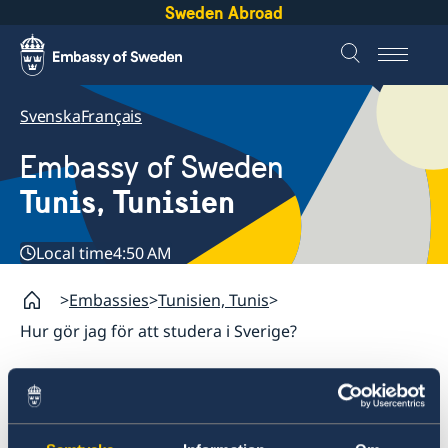
Sweden Abroad
Svenska
Français
Embassy of Sweden
Tunis, Tunisien
Local time
4:50 AM
Embassies
Tunisien, Tunis
Hur gör jag för att studera i Sverige?
STUDERA: Hur gör jag för att
studera i Sverige?