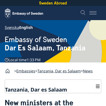
Sweden Abroad
Svenska
English
Embassy of Sweden
Dar Es Salaam, Tanzania
Local time
1:33 PM
Embassies
Tanzania, Dar es Salaam
News
Tanzania, Dar es Salaam
Contact
New ministers at the
About us