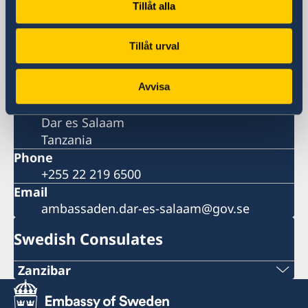
Tillåt alla
Visiting address
Mirambo Street/Garden Avenue
Tillåt urval
Dar es Salaam
Postal address
Embassy of Sweden
Avvisa
P.O. Box 9274
Dar es Salaam
Tanzania
Phone
+255 22 219 6500
Email
ambassaden.dar-es-salaam@gov.se
Swedish Consulates
Zanzibar
Phone: