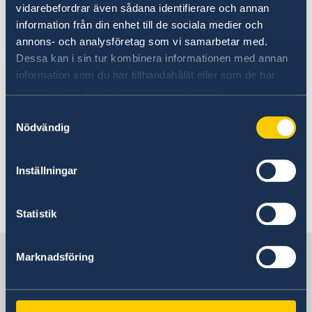
vidarebefordrar även sådana identifierare och annan
Today, Tuesday 10 September and in
information från din enhet till de sociala medier och
connection with the Statement of Government
annons- och analysföretag som vi samarbetar med.
Policy, Mr Kristersson announced changes
Dessa kan i sin tur kombinera informationen med annan
within the Government: two new ministers and
information som du har tillhandahållit eller som de har
four ministers who are changing ministerial
samlat in när du har använt deras tjänster.
posts.
Samtyckesval
Nödvändig
Prime Minister Ulf Kristersson presented
changes to the Government - Government.se
Inställningar
Last updated 11 Sep 2024, 3.17 PM
Statistik
Sweden in Tanzania
Marknadsföring
Embassy