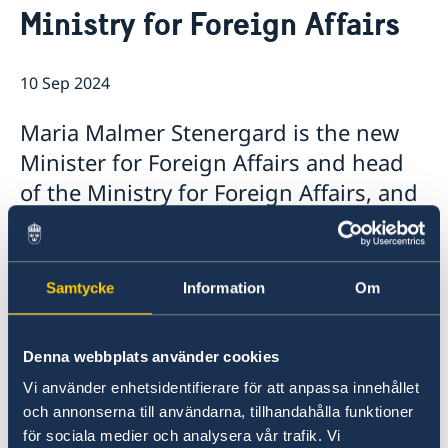
Ministry for Foreign Affairs
Embassy staff
News
The Embassy Building
Sweden Tanzania 60 Years
10 Sep 2024
Maria Malmer Stenergard is the new
Minister for Foreign Affairs and head
of the Ministry for Foreign Affairs, and
Benjamin Dousa is the new Minister
for International Development
Cooperation and Foreign Trade. Today,
Samtycke
Information
Om
Prime Minister Ulf Kristersson
presented the Statement of
Denna webbplats använder cookies
Government Policy in the Riksdag and
Vi använder enhetsidentifierare för att anpassa innehållet
announced the Government’s new
och annonserna till användarna, tillhandahålla funktioner
ministers.
för sociala medier och analysera vår trafik. Vi