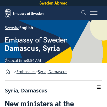
Sweden Abroad
Svenska
English
Embassy of Sweden
Damascus, Syria
Local time
8:54 AM
Embassies
Syria, Damascus
Syria, Damascus
Contact
New ministers at the
About us