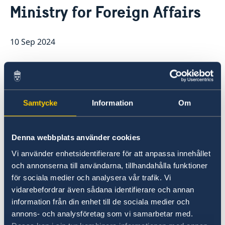
Ministry for Foreign Affairs
Embassy Staff
10 Sep 2024
Maria Malmer Stenergard is the new
Minister for Foreign Affairs and head
of the Ministry for Foreign Affairs, and
Samtycke
Information
Om
Benjamin Dousa is the new Minister
for International Development
Denna webbplats använder cookies
Cooperation and Foreign Trade. Today,
Vi använder enhetsidentifierare för att anpassa innehållet
Prime Minister Ulf Kristersson
och annonserna till användarna, tillhandahålla funktioner
presented the Statement of
för sociala medier och analysera vår trafik. Vi
Government Policy in the Riksdag and
vidarebefordrar även sådana identifierare och annan
announced the Government’s new
information från din enhet till de sociala medier och
annons- och analysföretag som vi samarbetar med.
ministers.