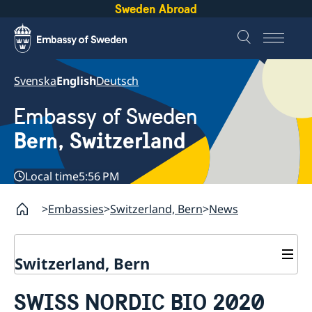
Sweden Abroad
Svenska
English
Deutsch
Embassy of Sweden
Bern, Switzerland
Local time
5:56 PM
Embassies
Switzerland, Bern
News
Switzerland, Bern
Contact
SWISS NORDIC BIO 2020
About us