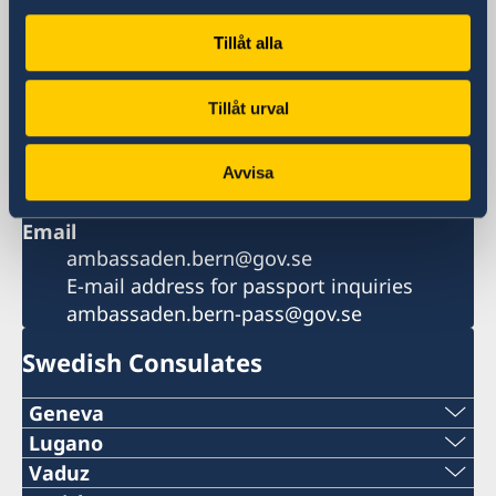
Swedish Embassy
Postfach
Tillåt alla
3001 Bern
Schweiz
Tillåt urval
Phone
+41 31 328 70 00
Fax
Avvisa
+41 31 328 70 01
Email
ambassaden.bern@gov.se
E-mail address for passport inquiries
ambassaden.bern-pass@gov.se
Swedish Consulates
Geneva
Tel:
Lugano
Phone:
Vaduz
+41 22 322 16 92