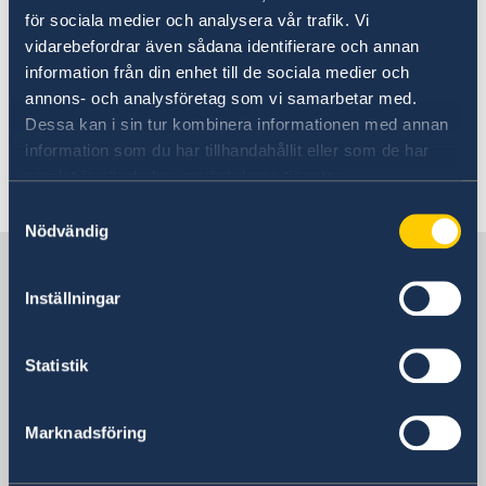
Ingmar Bergman: 100 years
Switzerland.
för sociala medier och analysera vår trafik. Vi
vidarebefordrar även sådana identifierare och annan
information från din enhet till de sociala medier och
https://www.swissnordicbio.com/
annons- och analysföretag som vi samarbetar med.
Dessa kan i sin tur kombinera informationen med annan
information som du har tillhandahållit eller som de har
samlat in när du har använt deras tjänster.
Last updated 04 Feb 2020, 11.40 AM
Samtyckesval
Nödvändig
Sweden in Switzerland
Inställningar
Embassy
Statistik
Visiting address
Bundesgasse 26
Marknadsföring
3011 Bern
Postal address