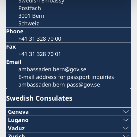
Swedish Embassy
Postfach
3001 Bern
Schweiz
Phone
+41 31 328 70 00
Fax
+41 31 328 70 01
Email
ambassaden.bern@gov.se
E-mail address for passport inquiries
ambassaden.bern-pass@gov.se
Swedish Consulates
Geneva
Tel:
Lugano
Phone:
Vaduz
+41 22 322 16 92
Phone:
Zurich