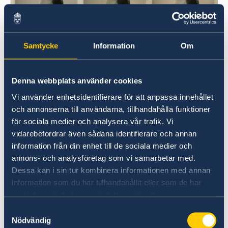
– 13 Sept): Guest Bahar Pars confirmed for Bern and
Zürich
Ingmar Bergman: 100 years
Samtycke
Information
Om
Denna webbplats använder cookies
Vi använder enhetsidentifierare för att anpassa innehållet
och annonserna till användarna, tillhandahålla funktioner
för sociala medier och analysera vår trafik. Vi
Bergman portraits (ca. 1936), foto:
vidarebefordrar även sådana identifierare och annan
http://www.ingmarbergman.se
information från din enhet till de sociala medier och
annons- och analysföretag som vi samarbetar med.
Ingmar Bergman, a filmmaker who wrote or directed
Dessa kan i sin tur kombinera informationen med annan
more than 60 films and 170 theatrical productions, and
information som du har tillhandahållit eller som de har
authored over a hundred books and articles. Among his
samlat in när du har använt deras tjänster.
best-known works are the films The Seventh Seal, Wild
Samtyckesval
Strawberries and Persona, as well as his autobiography
Nödvändig
The Magic Lantern.