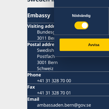
Sustainable Development Goals (25 Oct.)
Retrospective Ingmar Bergman in Bern (unti
Samtyckesval
Embassy
Oct.)
Nödvändig
"New Swedish Shorts" in Bern, Zürich and
Visiting address
Geneva (11 – 13 Sept): Guest Bahar Pars
confirmed for Bern and Zürich
Bundesgasse 26
Ingmar Bergman: 100 years
3011 Bern
Postal address
Avvisa
Swedish Embassy
Postfach
3001 Bern
Schweiz
Phone
+41 31 328 70 00
Fax
+41 31 328 70 01
Email
ambassaden.bern@gov.se