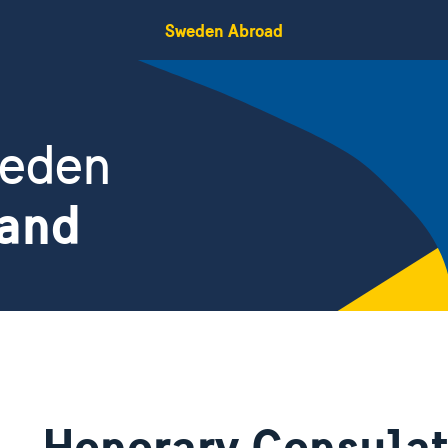
Sweden Abroad
weden
land
Honorary Consulat