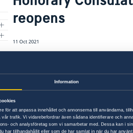
reopens
11 Oct 2021
5
The Swedish Honorary Consulate in Ge
2021. The new Honorary Consul is Ulf 
 in
located at Rue de Lausanne 20 bis. Op
and Wednesdays from 10:00 to 14:00
Information
0
before visiting. Email: info@swedgen.
cookies
e)
e för att anpassa innehållet och annonserna till användarna, tillh
vår trafik. Vi vidarebefordrar även sådana identifierare och anna
28
nnons- och analysföretag som vi samarbetar med. Dessa kan i sin
har tillhandahållit eller som de har samlat in när du har använt 