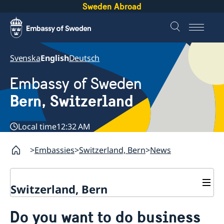
Sweden Abroad
Svenska
English
Deutsch
Embassy of Sweden
Bern, Switzerland
Local time
12:32 AM
Embassies
Switzerland, Bern
News
Switzerland, Bern
Contact
Do you want to do business
About us