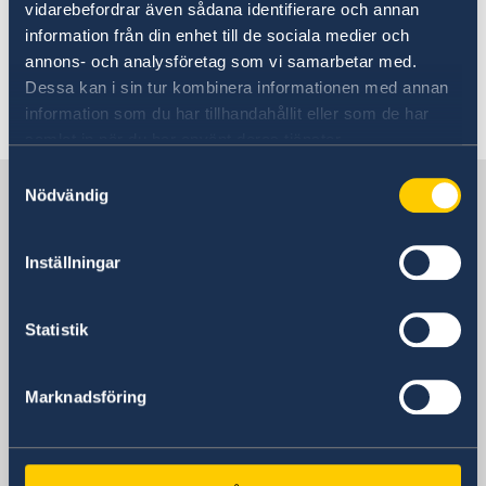
business in Sweden, which rules and
vidarebefordrar även sådana identifierare och annan
Ingmar Bergman: 100 years
agreements are in place as well as in general
information från din enhet till de sociala medier och
information about Swedish business.
annons- och analysföretag som vi samarbetar med.
Dessa kan i sin tur kombinera informationen med annan
Last updated 04 Jun 2019, 12.10 PM
information som du har tillhandahållit eller som de har
samlat in när du har använt deras tjänster.
Samtyckesval
Sweden in Switzerland
Nödvändig
Embassy
Inställningar
Visiting address
Statistik
Bundesgasse 26
3011 Bern
Postal address
Marknadsföring
Swedish Embassy
Postfach
3001 Bern