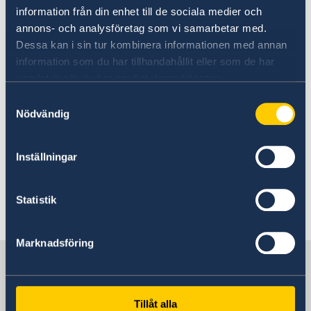
information från din enhet till de sociala medier och
annons- och analysföretag som vi samarbetar med.
Photo: Johannes Frandsen/Regeringskansliet
Dessa kan i sin tur kombinera informationen med annan
The change of government will take place on
information som du har tillhandahållit eller som de har
Tuesday 18 October.
samlat in när du har använt deras tjänster.
Samtyckesval
Nödvändig
Press release: Timetable for change of
government
Inställningar
Statement of Government Policy
Statistik
Last updated 18 Oct 2022, 3.09 PM
Marknadsföring
Sweden in Sudan
Tillåt alla
Embassy