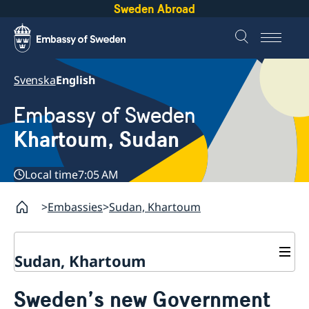
Sweden Abroad
Svenska
English
Embassy of Sweden
Khartoum, Sudan
Local time
7:05 AM
Embassies
Sudan, Khartoum
Sudan, Khartoum
Contact
Sweden’s new Government
About us