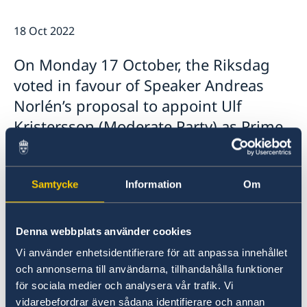
Embassy staff
Vacancies
18 Oct 2022
On Monday 17 October, the Riksdag
voted in favour of Speaker Andreas
Norlén’s proposal to appoint Ulf
Kristersson (Moderate Party) as Prime
Minister.
Samtycke
Information
Om
Denna webbplats använder cookies
Vi använder enhetsidentifierare för att anpassa innehållet
och annonserna till användarna, tillhandahålla funktioner
för sociala medier och analysera vår trafik. Vi
vidarebefordrar även sådana identifierare och annan