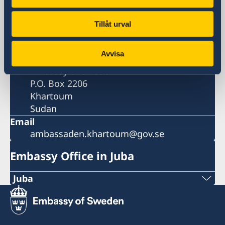
Visiting address
Tillåt urval
House 70, Street 43,
Khartoum 2, Khartoum
Avvisa
Postal address
Embassy of Sweden
P.O. Box 2206
Khartoum
Sudan
Email
ambassaden.khartoum@gov.se
Embassy Office in Juba
Juba
The Embassy Office in Juba is open Monday-
Friday, 09.00-17.00, closed for lunch 12.30-