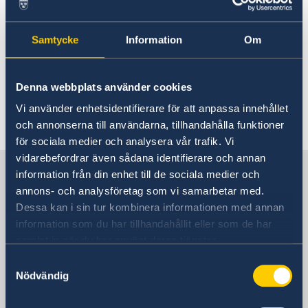
How do I renew my Swedish
About us
passport?
Sweden in Botswana
Current
Samtycke
Information
Om
Sweden in Windhoek, Namibia
News
GDPR
Vacancies
You can find all information about
Swedish passports here.
Denna webbplats använder cookies
Vi använder enhetsidentifierare för att anpassa innehållet
Last updated 25 May 2018, 10.16 AM
och annonserna till användarna, tillhandahålla funktioner
för sociala medier och analysera vår trafik. Vi
vidarebefordrar även sådana identifierare och annan
Sweden in South Africa
information från din enhet till de sociala medier och
annons- och analysföretag som vi samarbetar med.
Dessa kan i sin tur kombinera informationen med annan
Embassy
information som du har tillhandahållit eller som de har
samlat in när du har använt deras tjänster.
Visiting address
Samtyckesval
iParioli Complex
Nödvändig
1166 Park Street
Hatfield