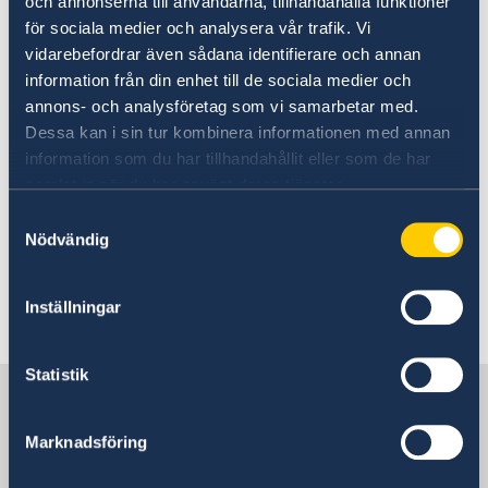
och annonserna till användarna, tillhandahålla funktioner
för sociala medier och analysera vår trafik. Vi
Today, Tuesday 10 September and in
vidarebefordrar även sådana identifierare och annan
connection with the Statement of Government
information från din enhet till de sociala medier och
Policy, Mr Kristersson announced changes
annons- och analysföretag som vi samarbetar med.
within the Government: two new ministers and
Dessa kan i sin tur kombinera informationen med annan
four ministers who are changing ministerial
information som du har tillhandahållit eller som de har
posts.
samlat in när du har använt deras tjänster.
Samtyckesval
Prime Minister Ulf Kristersson presented
Nödvändig
changes to the Government - Government.se
Inställningar
Last updated 12 Sep 2024, 11.45 AM
Statistik
Sweden in Singapore
Marknadsföring
Embassy