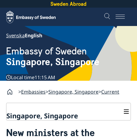
Sweden Abroad
Svenska
English
Embassy of Sweden
Singapore, Singapore
Local time
11:15 AM
Embassies
Singapore, Singapore
Current
Singapore, Singapore
Contact
New ministers at the
About us