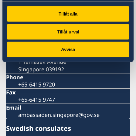
Visiting address
Tillåt alla
#14-03 Millenia Tower
1 Temasek Avenue
Singapore 039192
Tillåt urval
Postal address
Embassy of Sweden
Avvisa
#14-03 Millenia Tower
1 Temasek Avenue
Singapore 039192
Phone
+65-6415 9720
Fax
+65-6415 9747
Email
ambassaden.singapore@gov.se
Swedish consulates