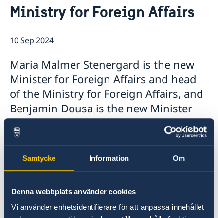
Ministry for Foreign Affairs
Embassy staff
Current
GDPR Data Protection Policy
GDPR - Alumni Network
10 Sep 2024
Maria Malmer Stenergard is the new
Minister for Foreign Affairs and head
of the Ministry for Foreign Affairs, and
Benjamin Dousa is the new Minister
for International Development
Cooperation and Foreign Trade. Today,
Prime Minister Ulf Kristersson
Samtycke
Information
Om
presented the Statement of
Government Policy in the Riksdag and
Denna webbplats använder cookies
announced the Government’s new
Vi använder enhetsidentifierare för att anpassa innehållet
ministers.