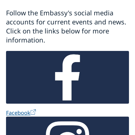
Embassy staff
Current
Follow the Embassy's social media
GDPR Data Protection Policy
accounts for current events and news.
GDPR - Alumni Network
Click on the links below for more
information.
Facebook