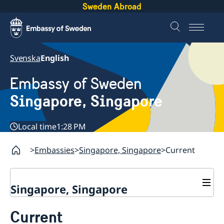
Sweden Abroad
Svenska
English
Embassy of Sweden
Singapore, Singapore
Local time
1:28 PM
Embassies
Singapore, Singapore
Current
Singapore, Singapore
Contact
Current
About us