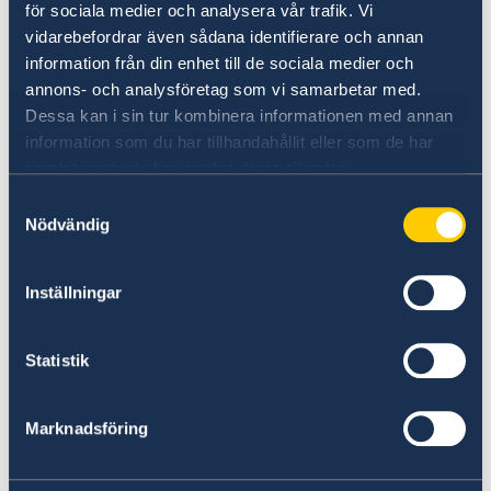
18 Feb 2026
för sociala medier och analysera vår trafik. Vi
vidarebefordrar även sådana identifierare och annan
Government’s priorities in 2026
information från din enhet till de sociala medier och
Statement of Foreign Policy
annons- och analysföretag som vi samarbetar med.
Dessa kan i sin tur kombinera informationen med annan
information som du har tillhandahållit eller som de har
01 Dec 2025
samlat in när du har använt deras tjänster.
Change for those living in Singapore
Samtyckesval
Nödvändig
who wish to apply for a residence
and work permit in Sweden
Inställningar
30 Sep 2025
Statistik
New Entry/Exit System (EES) to the
EU from 12 October 2025
Marknadsföring
23 May 2025