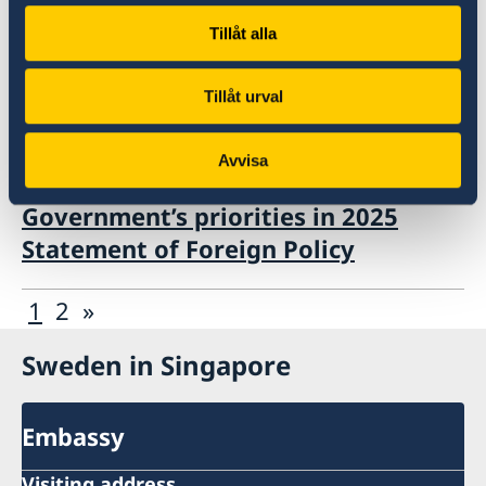
Stricter rules for e-cigarettes
Tillåt alla
(vaping) in Singapore – from
Tillåt urval
September 1, 2025
12 Feb 2025
Avvisa
Government’s priorities in 2025
Statement of Foreign Policy
1
2
»
Sweden in Singapore
Embassy
Visiting address