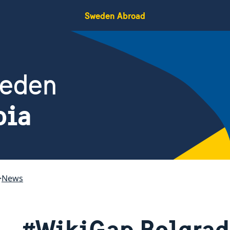
Sweden Abroad
weden
bia
News
#WikiGap Belgrad