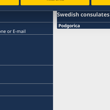
Swedish consulates
Podgorica
one or E-mail
Telephone:
+382 20 22 97 30
E-mail:
info@lawoffice-vujacic.c
Fax:
+382 20 22 97 30
Address:
Law Office Vujačić
Bulevar Ivana Crnojevica 