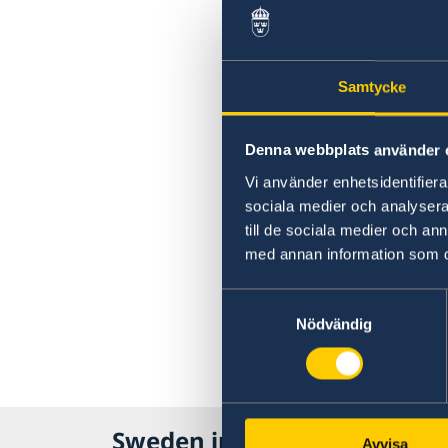
Samtycke
Denna webbplats använder 
Vi använder enhetsidentifierar
sociala medier och analysera 
till de sociala medier och a
med annan information som du 
Samtyckesval
Nödvändig
Sweden in Serbia
Avvisa