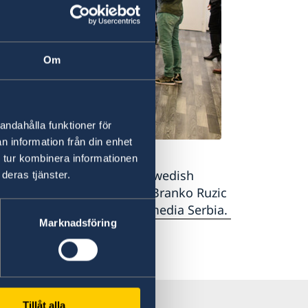
Om
andahålla funktioner för
n information från din enhet
 tur kombinera informationen
ies in the world where this Swedish
deras tjänster.
r for public administration Branko Ruzic
sador Jan Lundin & Wikimedia Serbia.
Marknadsföring
Tillåt alla