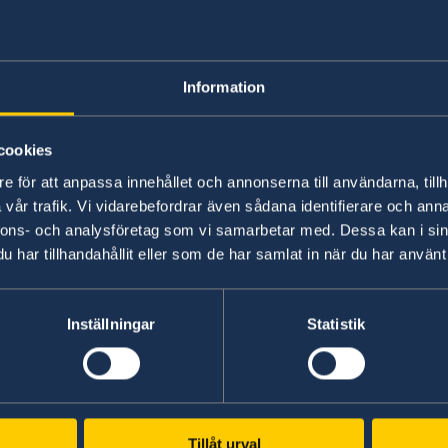
Information
cookies
e för att anpassa innehållet och annonserna till användarna, tillh
vår trafik. Vi vidarebefordrar även sådana identifierare och anna
#WikiGap Belgrade, Serbia
nnons- och analysföretag som vi samarbetar med. Dessa kan i sin
We seem to be the first in line of all the 50 cit
har tillhandahållit eller som de har samlat in när du har använt 
global initiative is being arranged. The ministe
opened #WikiGap Belgrade together with Ambas
Inställningar
Statistik
Last updated 08 Mar 2018, 4.37 PM
Tillåt urval