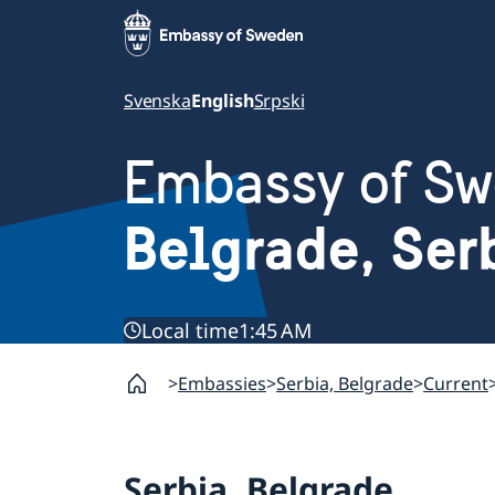
Svenska
English
Srpski
Embassy of S
Belgrade, Ser
Local time
1:45 AM
Embassies
Serbia, Belgrade
Current
Serbia, Belgrade