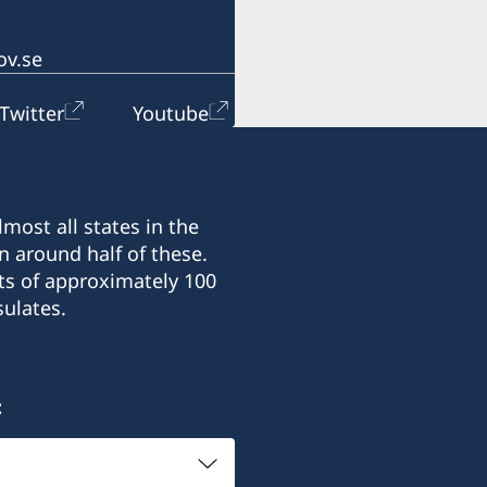
I-st floor Lamela A
81000 Podgorica
ov.se
Montenegro
Twitter
Youtube
Office hours:
Monday - Friday 09.00-13
most all states in the
Honorary Consul:
n around half of these.
Saša Vujačić
ts of approximately 100
ulates.
: