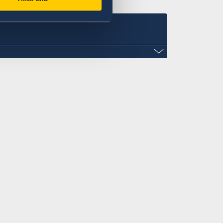
om
56/2