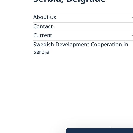
About us
Swedish Ambassador
Contact
Current
Swedish Development Cooperation in
News
Serbia
Applications for Schengen visas - changes
Calendar
Adoption
European language day