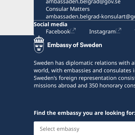
ambassaden.belgrad@gov.se
Consular Matters
ambassaden.belgrad-konsulart@g
Social media
Facebook
Instagram
Sweden has diplomatic relations with al
world, with embassies and consulates i
Sweden's foreign representation consis
missions abroad and 350 honorary cons
Find the embassy you are looking for
Select
embassy