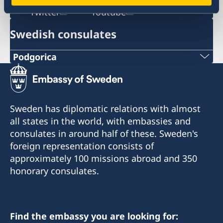
Twitter
Youtube
Swedish consulates
Podgorica
Telephone:
+382 20 22 97 30
Sweden has diplomatic relations with almost
E-mail:
all states in the world, with embassies and
consulates in around half of these. Sweden's
info@lawoffice-vujacic.com
foreign representation consists of
approximately 100 missions abroad and 350
Fax:
honorary consulates.
+382 20 22 97 30
Address:
Law Office Vujačić
Find the embassy you are looking for: