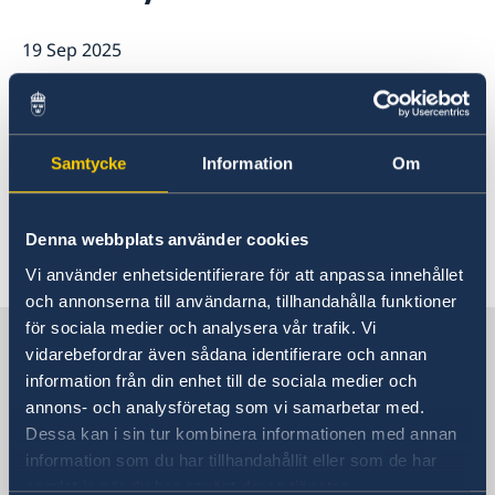
Current
19 Sep 2025
Swedish Development Cooperation in Serbia
News
Applications for Schengen visas - changes
Calendar
Embassy will be closed on Tuesday, 23
Adoption
September and Wednesday, 24
European language day
September. We are open for public
Samtycke
Information
Om
again on Thursday, 25 September.
Denna webbplats använder cookies
Vi använder enhetsidentifierare för att anpassa innehållet
och annonserna till användarna, tillhandahålla funktioner
för sociala medier och analysera vår trafik. Vi
Sweden in Serbia
vidarebefordrar även sådana identifierare och annan
information från din enhet till de sociala medier och
annons- och analysföretag som vi samarbetar med.
Embassy
Dessa kan i sin tur kombinera informationen med annan
information som du har tillhandahållit eller som de har
Visiting address
samlat in när du har använt deras tjänster.
Please book your visit over the phone or E-