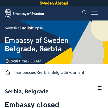
Sweden Abroad
Svenska
English
Srpski
Embassy of Sweden
Belgrade, Serbia
Local time
2:38 AM
Embassies
Serbia, Belgrade
Current
Serbia, Belgrade
About us
Embassy closed
Swedish Ambassador
Contact