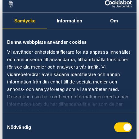
In case of an emergency after office hours
Samtycke
Information
Om
Swedish citizens can reach the Ministry for
Foreign Affairs, Stockholm, on + 381 11 20 69
200.
Denna webbplats använder cookies
Vi använder enhetsidentifierare för att anpassa innehållet
Holidays 2026
och annonserna till användarna, tillhandahålla funktioner
för sociala medier och analysera vår trafik. Vi
1 January - New Year
vidarebefordrar även sådana identifierare och annan
information från din enhet till de sociala medier och
annons- och analysföretag som vi samarbetar med.
2 January - New Year
Dessa kan i sin tur kombinera informationen med annan
information som du har tillhandahållit eller som de har
6 January - Orthodox Christmas’ Eve
samlat in när du har använt deras tjänster.
Samtyckesval
7 January - Orthodox Christmas
Nödvändig