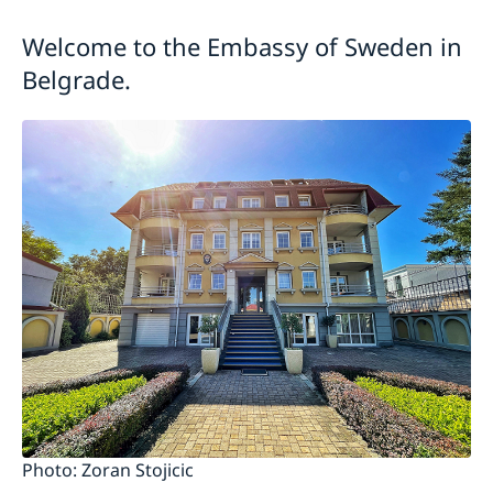
Current
Welcome to the Embassy of Sweden in
Swedish Development Cooperation in Serbia
News
Belgrade.
Applications for Schengen visas - changes
Calendar
Adoption
European language day
Photo: Zoran Stojicic