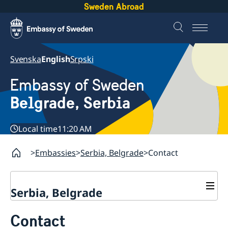
Sweden Abroad
Svenska
English
Srpski
Embassy of Sweden
Belgrade, Serbia
Local time
11:20 AM
Embassies
Serbia, Belgrade
Contact
Serbia, Belgrade
About us
Contact
Swedish Ambassador
Contact