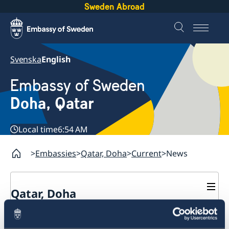
Sweden Abroad
Svenska
English
Embassy of Sweden
Doha, Qatar
Local time
6:54 AM
Embassies
Qatar, Doha
Current
News
Qatar, Doha
Contact
News
About us