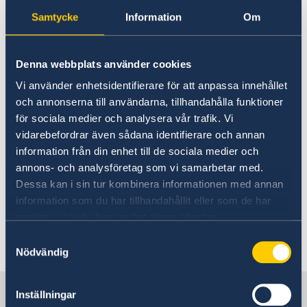
Embassy Staff
Vacancies
Samtycke
Information
Om
18 Feb 2026
Current
News
Government’s priorities in 2026
Denna webbplats använder cookies
Trade and Investments
Statement of Foreign Policy
Vi använder enhetsidentifierare för att anpassa innehållet
och annonserna till användarna, tillhandahålla funktioner
10 Apr 2025
för sociala medier och analysera vår trafik. Vi
vidarebefordrar även sådana identifierare och annan
Welcome to platform Sweden
information från din enhet till de sociala medier och
annons- och analysföretag som vi samarbetar med.
Dessa kan i sin tur kombinera informationen med annan
29 Jan 2019
information som du har tillhandahållit eller som de har
samlat in när du har använt deras tjänster.
WARNING: FRAUDULENT WORK
Samtyckesval
PERMIT OFFERS IN DOHA
Nödvändig
Sweden in Qatar
Inställningar