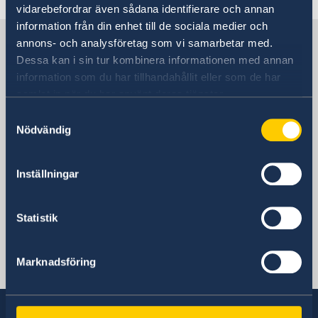
vidarebefordrar även sådana identifierare och annan
Embassy Staff
Vacancies
information från din enhet till de sociala medier och
Current
Sweden in Qatar
annons- och analysföretag som vi samarbetar med.
News
Trade and Investments
Dessa kan i sin tur kombinera informationen med annan
information som du har tillhandahållit eller som de har
Embassy of Sweden
samlat in när du har använt deras tjänster.
Samtyckesval
Visiting address
Nödvändig
Palm Tower B, Suite 1302, West Bay, Doha.
Postal address
P.O.Box 22649, West Bay, Doha.
Inställningar
Phone
+974 4444 9500
Statistik
Fax
+974 4444 3350
Email
Marknadsföring
ambassaden.doha@gov.se