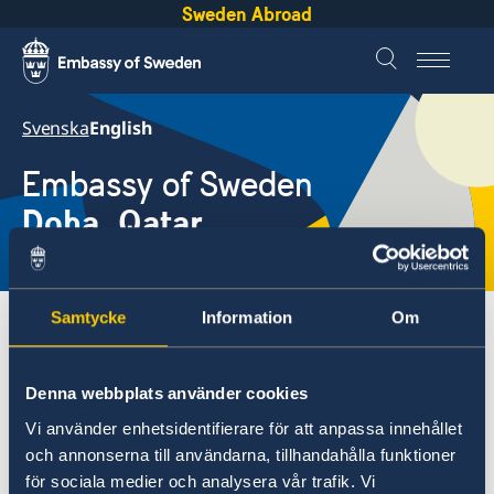
Sweden Abroad
Svenska
English
Embassy of Sweden
Doha, Qatar
Local time
12:54 AM
Samtycke
Information
Om
Embassies
Qatar, Doha
Current
Denna webbplats använder cookies
Qatar, Doha
Vi använder enhetsidentifierare för att anpassa innehållet
Contact
och annonserna till användarna, tillhandahålla funktioner
Current
About us
för sociala medier och analysera vår trafik. Vi