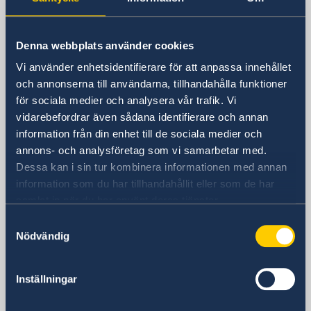
Sweden in Poland, Warszawa
News
Calendar
Embassy
Denna webbplats använder cookies
Vi använder enhetsidentifierare för att anpassa innehållet
Visiting address
och annonserna till användarna, tillhandahålla funktioner
Sveriges ambassad
för sociala medier och analysera vår trafik. Vi
ul. Bagatela 3
vidarebefordrar även sådana identifierare och annan
00-585 Warszawa
information från din enhet till de sociala medier och
Polen
annons- och analysföretag som vi samarbetar med.
Postal address
Dessa kan i sin tur kombinera informationen med annan
Sveriges ambassad
information som du har tillhandahållit eller som de har
ul. Bagatela 3
samlat in när du har använt deras tjänster.
00-585 Warszawa
Samtyckesval
Polen
Nödvändig
Phone
+48 22 640 89 00
Inställningar
Fax
+48 22 640 89 50