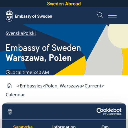
Sweden Abroad
Svenska
Polski
Embassy of Sweden
Warszawa, Polen
Local time
5:40 AM
Embassies
Polen, Warszawa
Current
Calendar
Polen, Warszawa
Current
Samtycke
Information
Om