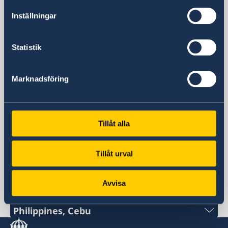
Postal address
11th Floor, DelRosarioLaw Centre
Inställningar
21st Drive corner 20th Drive, Bonifacio
Global City, 1630 Taguig,
Statistik
Metro Manila, Philippines
Phone
+63 (02) 8 811 7900
Marknadsföring
Fax
+63 (02) 8 811 7940
Email
Tillåt alla
General
ambassaden.manila@gov.se
Consular
Tillåt urval
ambassaden.manila-konsulart@gov.se
Avvisa
Swedish consulate
Philippines, Cebu
Phone