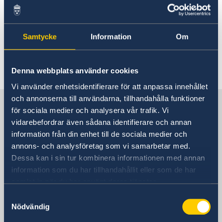
Services for Swedes
Services for Swedes in the Philippines
About us
For information regarding the services of the
Embassy staff
Current affairs
Samtycke
Information
Om
Embassy, please click
here
News
Event Speeches
Last updated 26 Jul 2019, 10.54 AM
Denna webbplats använder cookies
Job Opportunities
Vi använder enhetsidentifierare för att anpassa innehållet
och annonserna till användarna, tillhandahålla funktioner
Sweden in Philippines
för sociala medier och analysera vår trafik. Vi
vidarebefordrar även sådana identifierare och annan
information från din enhet till de sociala medier och
Embassy
annons- och analysföretag som vi samarbetar med.
Dessa kan i sin tur kombinera informationen med annan
Visiting address
information som du har tillhandahållit eller som de har
11th Floor, DelRosarioLaw Centre
samlat in när du har använt deras tjänster.
21st Drive corner 20th Drive, Bonifacio
Global City, 1630 Taguig,
Samtyckesval
Nödvändig
Metro Manila, Philippines