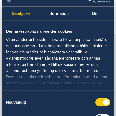
Current
Sweden & the OECD
Answer Copen
Upcoming events
Samtycke
Information
Om
Sweden and UNESCO
OECD member countries and partners
Calendar of Events
Data Protection Policy (GDPR)
Last updated 23 Nov 2017, 3.51 PM
Address Register
Denna webbplats använder cookies
Vi använder enhetsidentifierare för att anpassa innehållet
The Delegation of Sweden to the
och annonserna till användarna, tillhandahålla funktioner
OECD and UNESCO
för sociala medier och analysera vår trafik. Vi
vidarebefordrar även sådana identifierare och annan
information från din enhet till de sociala medier och
The Delegation of Sweden to the
annons- och analysföretag som vi samarbetar med.
OECD
Dessa kan i sin tur kombinera informationen med annan
information som du har tillhandahållit eller som de har
Address
samlat in när du har använt deras tjänster.
Délégation de la Suède auprès de l'OCDE
Samtyckesval
17 rue Barbet-de-Jouy
Nödvändig
75007 Paris
Phone