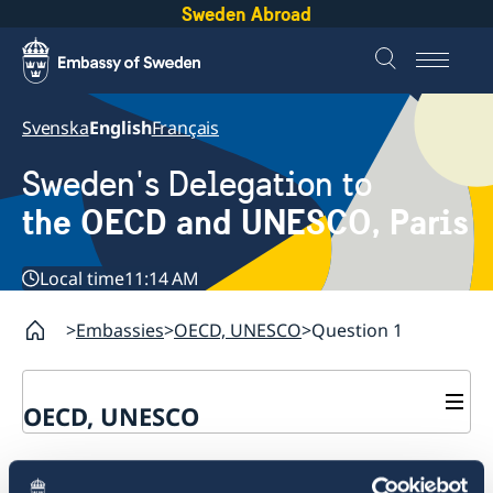
Sweden Abroad
Svenska
English
Français
Sweden's Delegation to
the OECD and UNESCO, Paris
Local time
11:14 AM
Embassies
OECD, UNESCO
Question 1
OECD, UNESCO
Contact
Question 1
About the Delegation