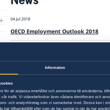
04 Jul 2018
OECD Employment Outlook 2018
03 Jul 2018
OECD-FAO Agricultural Outlook 2018
Information
15 Jun 2018
OECD Reviews of Digital Transformat
cookies
e för att anpassa innehållet och annonserna till användarna, tillh
17 May 2018
vår trafik. Vi vidarebefordrar även sådana identifierare och anna
nnons- och analysföretag som vi samarbetar med. Dessa kan i sin
Launch of the first Global Deal Flags
har tillhandahållit eller som de har samlat in när du har använt 