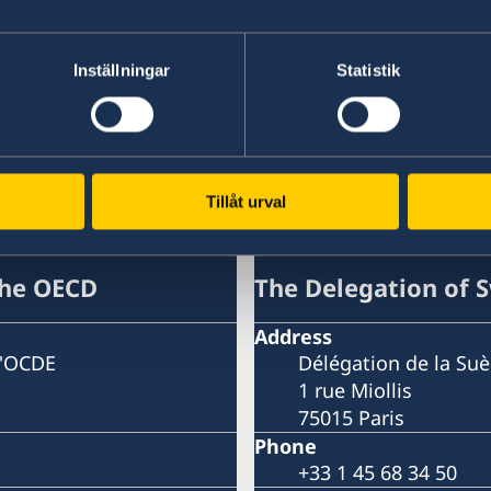
14 Feb 2018
Inställningar
Statistik
The Government’s Statement of Fore
«
1
2
...
13
14
15
16
17
Tillåt urval
to the OECD and UNESCO
the OECD
The Delegation of 
Address
l'OCDE
Délégation de la Su
1 rue Miollis
75015 Paris
Phone
+33 1 45 68 34 50