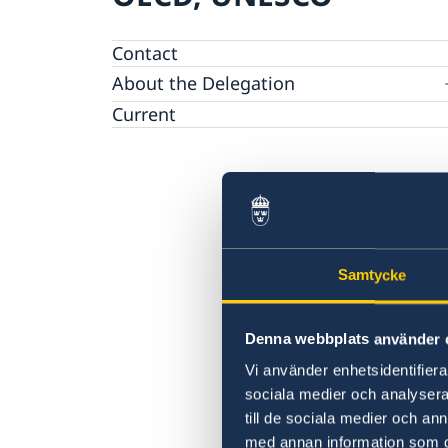
Contact
About the Delegation
Current
Sweden & the OECD
Upcoming events
Sweden and UNESCO
OECD member countries and partners
Calendar of Events
Data Protection Policy (GDPR)
Address Register
Samtycke
Denna webbplats använder 
Vi använder enhetsidentifierar
sociala medier och analysera 
till de sociala medier och a
med annan information som du 