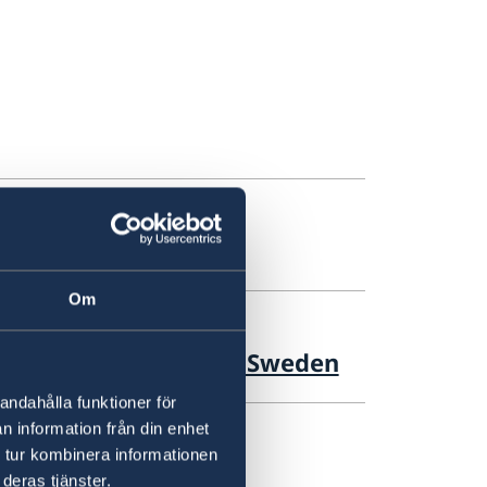
-2027
Om
ion: Going Digital in Sweden
andahålla funktioner för
n information från din enhet
 tur kombinera informationen
hip Report
deras tjänster.