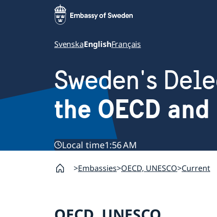
Svenska
English
Français
Sweden's Dele
the OECD and
Local time
1:56 AM
Embassies
OECD, UNESCO
Current
OECD, UNESCO