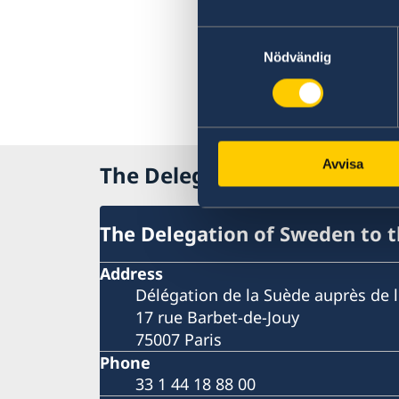
Samtyckesval
Nödvändig
Avvisa
The Delegation of Sweden 
The Delegation of Sweden to 
Address
Délégation de la Suède auprès de 
17 rue Barbet-de-Jouy
75007 Paris
Phone
33 1 44 18 88 00