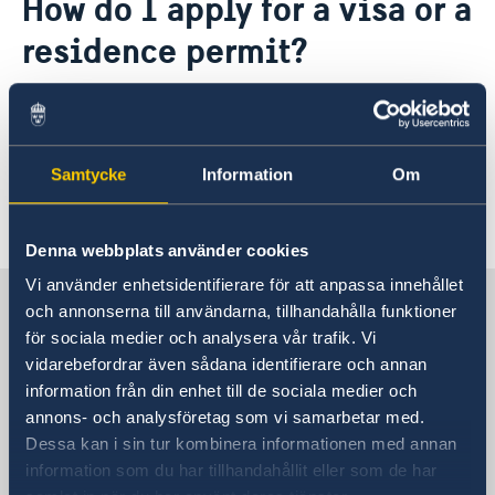
How do I apply for a visa or a
About us
residence permit?
Embassy staff
Current
GDPR
Vacancies
Fees
All information on how to apply for a visa can
be found
here
and how to apply for a residence
permit
here
.
Samtycke
Information
Om
Last updated 29 May 2018, 2.05 PM
Denna webbplats använder cookies
Vi använder enhetsidentifierare för att anpassa innehållet
Sweden in Nigeria, Abuja
och annonserna till användarna, tillhandahålla funktioner
för sociala medier och analysera vår trafik. Vi
vidarebefordrar även sådana identifierare och annan
Embassy
information från din enhet till de sociala medier och
annons- och analysföretag som vi samarbetar med.
Visiting address
Dessa kan i sin tur kombinera informationen med annan
41 T. Y. Danjuma Street
information som du har tillhandahållit eller som de har
Asokoro District