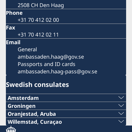
2508 CH Den Haag
Phone
+31 70 412 02 00
Fax
+31 70 412 02 11
Email
General
ambassaden.haag@gov.se
Passports and ID cards
ambassaden.haag-pass@gov.se
Swedish consulates
Amsterdam
Phone:
Groningen
Phone:
Oranjestad, Aruba
020–800 35 80
Phone (honorary consulate):
Willemstad, Curaçao
+31-(0)6-29 55 31 54
Phone
E-mail: