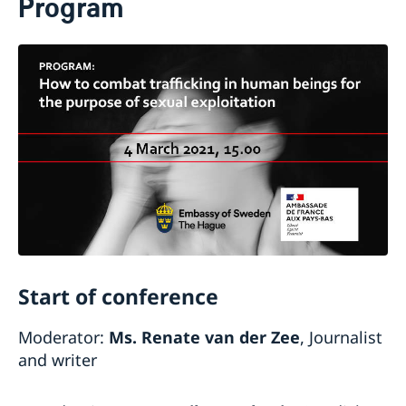
Program
About us
About the Embassy
Current
Social media and Netiquette
News
Ambassador and embassy staff
Calendar
Parking
Traditions
The Swedish Christmas Tree
Business Climate Survey
Start of conference
Moderator:
Ms. Renate van der Zee
, Journalist
and writer