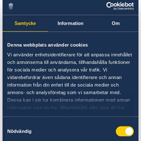
Q&A session
Samtycke
Information
Om
National Measures – Best practices: Dutch, French
Denna webbplats använder cookies
and Swedish perspectives:
Vi använder enhetsidentifierare för att anpassa innehållet
och annonserna till användarna, tillhandahålla funktioner
Mr. Maarten Smidts
, Head of the Organized
för sociala medier och analysera vår trafik. Vi
Crime Unit, Department of Law Enforcement,
vidarebefordrar även sådana identifierare och annan
Dutch Ministry of Justice and Security
information från din enhet till de sociala medier och
annons- och analysföretag som vi samarbetar med.
Dessa kan i sin tur kombinera informationen med annan
Mr. Shamir Ceuleers
, Spokesperson, Center
information som du har tillhandahållit eller som de har
against Child and Human Trafficking (CKM)
samlat in när du har använt deras tjänster.
Samtyckesval
Mr. Per-Anders Sunesson
, Swedish (former)
Nödvändig
Ambassador for the fight against trafficking in