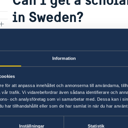
in Sweden?
We do not offer any scholarships.
Please check the following websites for availab
Information
the application requirement:
www.studyinswed
o
rgy
cookies
e för att anpassa innehållet och annonserna till användarna, tillh
vår trafik. Vi vidarebefordrar även sådana identifierare och anna
Last updated 12 Jan 2018, 1.18 PM
nnons- och analysföretag som vi samarbetar med. Dessa kan i sin
har tillhandahållit eller som de har samlat in när du har använt 
puto
Inställningar
Statistik