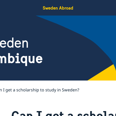
Sweden Abroad
weden
mbique
n I get a scholarship to study in Sweden?
Can I get a schola