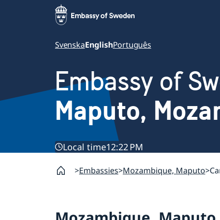
Svenska
English
Português
Embassy of S
Maputo, Moza
Local time
12:22 PM
Embassies
Mozambique, Maputo
Ca
Mozambique, Maputo