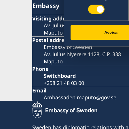
Embassy
Visiting address
Av. Julius Nyerere 1128
Maputo
Avvisa
Postal address
Embassy of Sweden
Av. Julius Nyerere 1128, C.P. 338
Maputo
Phone
Switchboard
+258 21 48 03 00
Email
Ambassaden.maputo@gov.se
Sweden has diplomatic relations with al