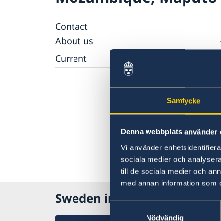
Contact
About us
Staff Mozambique
Current
New ministers at the Ministry for Foreign
Affairs
News
Samtycke
New funding round opens in Mozambique t
support solutions for productive use of ene
Denna webbplats använder 
Vi använder enhetsidentifierar
sociala medier och analysera 
till de sociala medier och a
med annan information som du 
Sweden in Mozambique, Ma
Samtyckesval
Nödvändig