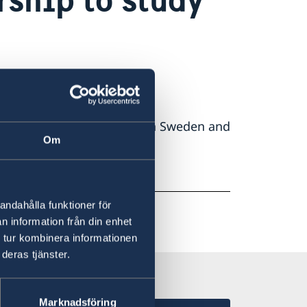
le scolarships for studies in Sweden and
Om
en.se
and
www.si.se
.
andahålla funktioner för
n information från din enhet
 tur kombinera informationen
deras tjänster.
Marknadsföring