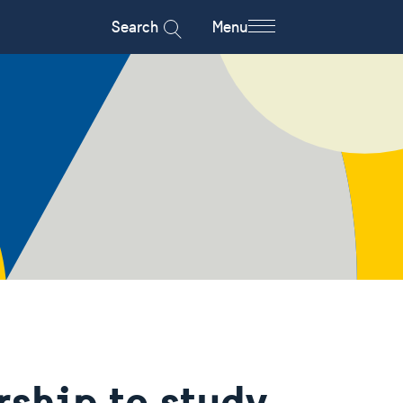
Search
Menu
rship to study