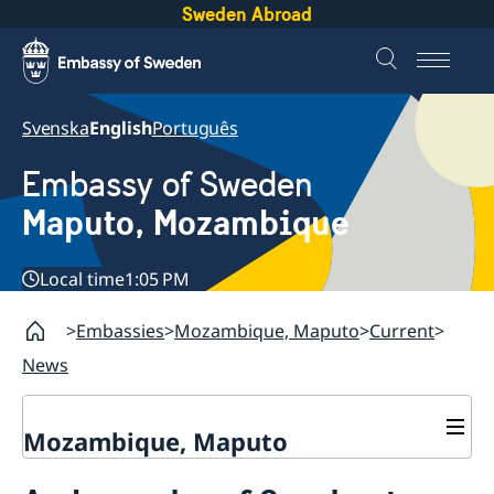
Sweden Abroad
Svenska
English
Português
Embassy of Sweden
Maputo, Mozambique
Local time
1:05 PM
Embassies
Mozambique, Maputo
Current
News
Mozambique, Maputo
Contact