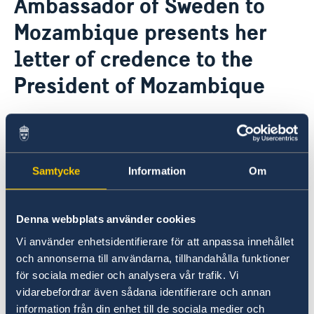
Ambassador of Sweden to
About us
Mozambique presents her
Staff Mozambique
Current
letter of credence to the
New ministers at the Ministry for Foreign Affairs
News
President of Mozambique
New funding round opens in Mozambique to
support solutions for productive use of energy
23 Oct 2020
Sweden Ambassador to Mozambique,
Samtycke
Information
Om
Mette Sunnergren, formally presented
her letter of credence to the President
Denna webbplats använder cookies
of Mozambique, Filipe Jacinto Nyusi,
yesterday in Maputo
Vi använder enhetsidentifierare för att anpassa innehållet
och annonserna till användarna, tillhandahålla funktioner
för sociala medier och analysera vår trafik. Vi
The Ambassador and the President talked
vidarebefordrar även sådana identifierare och annan
about the historical relations between
information från din enhet till de sociala medier och