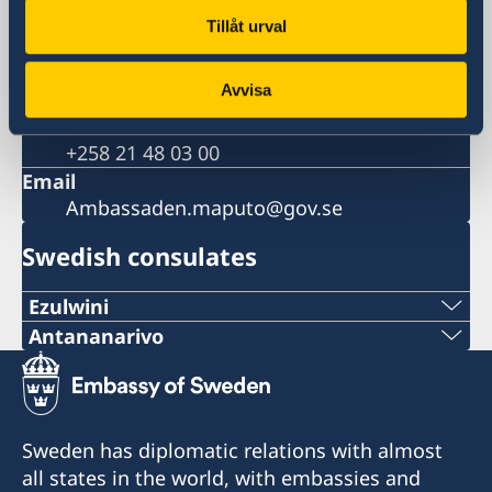
Embassy of Sweden
Tillåt urval
Av. Julius Nyerere 1128, C.P. 338
Maputo
Avvisa
Phone
Switchboard
+258 21 48 03 00
Email
Ambassaden.maputo@gov.se
Swedish consulates
Ezulwini
Telephone
Antananarivo
Mobile & Whatsapp
+268 2416-1156
+261 32 69 449 06
E-mail
Sweden has diplomatic relations with almost
E-mail
all states in the world, with embassies and
swedishconsulate.eswatini@gmail.com