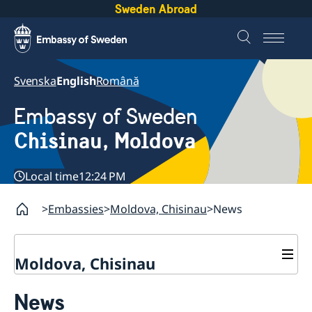
Sweden Abroad
Svenska
English
Română
Embassy of Sweden
Chisinau, Moldova
Local time
12:24 PM
Embassies
Moldova, Chisinau
News
Moldova, Chisinau
Contact & Opening Hours
News
About us