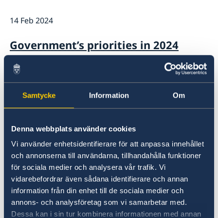
GDPR Data Protection Policy
Eastern Partnership
14 Feb 2024
News
Ambassador Katarina Fried’s message on 8 March,
Development Cooperation
Government’s priorities in 2024
International Women’s Day
Statement of Foreign Policy
07 Feb 2024
Samtycke
Information
Om
Key results achieved in 2023 by CSOs
supported by Sweden in Moldova
Denna webbplats använder cookies
Vi använder enhetsidentifierare för att anpassa innehållet
28 Dec 2023
och annonserna till användarna, tillhandahålla funktioner
för sociala medier och analysera vår trafik. Vi
Closed 1 January
vidarebefordrar även sådana identifierare och annan
information från din enhet till de sociala medier och
15 Nov 2023
annons- och analysföretag som vi samarbetar med.
Dessa kan i sin tur kombinera informationen med annan