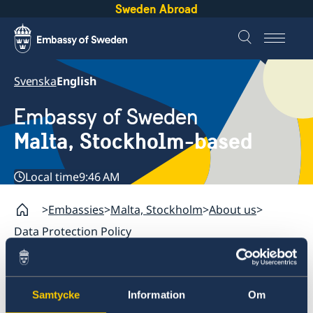
Sweden Abroad
Svenska
English
Embassy of Sweden
Malta, Stockholm-based
Local time
9:46 AM
Embassies
Malta, Stockholm
About us
Data Protection Policy
Malta, Stockholm
Samtycke
Information
Om
Contact