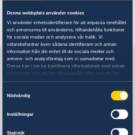
Data Protection Policy
About us
Data Protection Policy
Denna webbplats använder cookies
Data Protection Policy
Current
Vi använder enhetsidentifierare för att anpassa innehållet
News
och annonserna till användarna, tillhandahålla funktioner
Last updated 02 Oct 2023, 10.20 AM
Calendar
för sociala medier och analysera vår trafik. Vi
vidarebefordrar även sådana identifierare och annan
information från din enhet till de sociala medier och
Sweden in Malta
annons- och analysföretag som vi samarbetar med.
Dessa kan i sin tur kombinera informationen med annan
information som du har tillhandahållit eller som de har
Embassy
samlat in när du har använt deras tjänster.
Postal address
Samtyckesval
Nödvändig
Ministry for Foreign Affairs
Office to Support Small Missions Abroad
(UD KSU)
Inställningar
SE-103 39 Stockholm
Sweden
Statistik