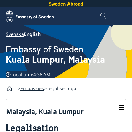
Sweden Abroad
Svenska
English
Embassy of Sweden
Kuala Lumpur, Malaysia
Local time
4:38 AM
Embassies
Legaliseringar
Malaysia, Kuala Lumpur
Contact
Legalisation
About us