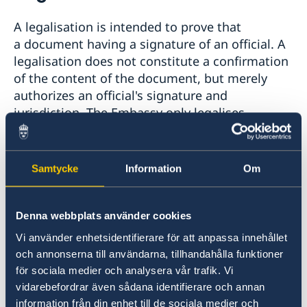
Embassy Staff
Current
A legalisation is intended to prove that
News
a document having a signature of an official. A
legalisation does not constitute a confirmation
of the content of the document, but merely
authorizes an official's signature and
jurisdiction. The Embassy only legalises
documents that are already legalised by the
Ministry of Foreign Affairs of Kuala Lumpur or
by the Swedish Ministry of Foreign Affairs.
Samtycke
Information
Om
The Embassy does not legalise, for
Denna webbplats använder cookies
example, Extract of Population issued by the
Swedish Tax Agency.
Vi använder enhetsidentifierare för att anpassa innehållet
och annonserna till användarna, tillhandahålla funktioner
för sociala medier och analysera vår trafik. Vi
Swedes who need to legalise Extract of
vidarebefordrar även sådana identifierare och annan
Population have to contact:
information från din enhet till de sociala medier och