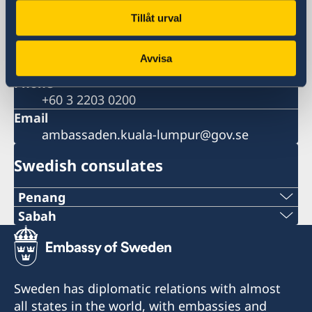
Embassy of Sweden
Tillåt urval
P.O.Box 10239
50708 Kuala Lumpur
Avvisa
Malaysia
Phone
+60 3 2203 0200
Email
ambassaden.kuala-lumpur@gov.se
Swedish consulates
Penang
Phone:
Sabah
Phone:
+60-19-444 6686
+6016-5000 559
Email:
Sweden has diplomatic relations with almost
Email:
all states in the world, with embassies and
oglconsultancy@gmail.com