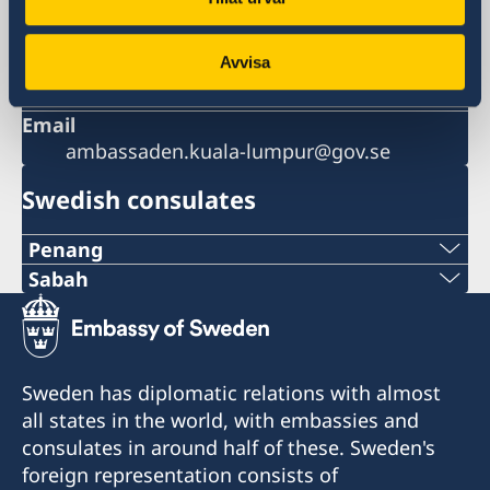
50708 Kuala Lumpur
Malaysia
Avvisa
Phone
+60 3 2203 0200
Email
ambassaden.kuala-lumpur@gov.se
Swedish consulates
Penang
Phone:
Sabah
Phone:
+60-19-444 6686
+6016-5000 559
Email:
Sweden has diplomatic relations with almost
Email:
all states in the world, with embassies and
oglconsultancy@gmail.com
consulates in around half of these. Sweden's
elizabethfilex@hotmail.com
488A-20-02 & 03, Penas Tower, One Stop
foreign representation consists of