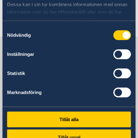
Dessa kan i sin tur kombinera informationen med annan
with information.
information som du har tillhandahållit eller som de har
samlat in när du har använt deras tjänster.
Last updated 29 Jan 2019, 11.22 AM
Samtyckesval
Nödvändig
Sweden in Malaysia
Inställningar
Embassy
Statistik
Visiting address
A-12-2 Hampshire Place Office
Marknadsföring
157 Hampshire
1 Jalan Mayang Sari
50450 Kuala Lumpur
Postal address
Tillåt alla
Embassy of Sweden
P.O.Box 10239
Tillåt urval