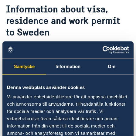
Contact
Information about visa,
About us
residence and work permit
Embassy Staff
Current
to Sweden
News
Malaysian citizens do not need visas for short
term visits to Sweden, i.e not longer than 90
days.
Samtycke
Information
Om
The Embassy of Sweden in Kuala Lumpur does
Denna webbplats använder cookies
not handle migration issues - visas or other
permits - for travelers from Malaysia to
Vi använder enhetsidentifierare för att anpassa innehållet
Sweden.
The Embassy of Sweden in Bangkok
is
och annonserna till användarna, tillhandahålla funktioner
responsible for these matters..
för sociala medier och analysera vår trafik. Vi
vidarebefordrar även sådana identifierare och annan
information från din enhet till de sociala medier och
For more information about this, visit our page
annons- och analysföretag som vi samarbetar med.
Going to Sweden
and choose the right page