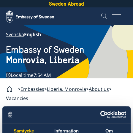
Sweden Abroad
Svenska
English
Embassy of Sweden
Monrovia, Liberia
Local time
7:54 AM
Embassies
Liberia, Monrovia
About us
Vacancies
Liberia, Monrovia
Contact
Samtycke
Information
Om