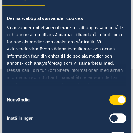
Vacancies
About us
Ambassador
On this page we publish vacancies at
Vacancies
Denna webbplats använder cookies
Facts on Liberia
the embassy in Monrovia. You will find
Vi använder enhetsidentifierare för att anpassa innehållet
Sweden’s Development Cooperation
och annonserna till användarna, tillhandahålla funktioner
any ads in the submenu below. If the
Sweden supports respect for SRHR in Liberia
för sociala medier och analysera vår trafik. Vi
submenu is empty, we have no
Non-Acceptance of Corruption
vidarebefordrar även sådana identifierare och annan
Doing business in Liberia
vacancies.
information från din enhet till de sociala medier och
Travelling to Sweden
annons- och analysföretag som vi samarbetar med.
Current
Dessa kan i sin tur kombinera informationen med annan
Sweden in Liberia, Monrovia
information som du har tillhandahållit eller som de har
Current News
samlat in när du har använt deras tjänster.
Embassy closed
Samtyckesval
Embassy
Nödvändig
Visiting address
LCL Compound
Inställningar
12th St Sinkor, Oceanfront