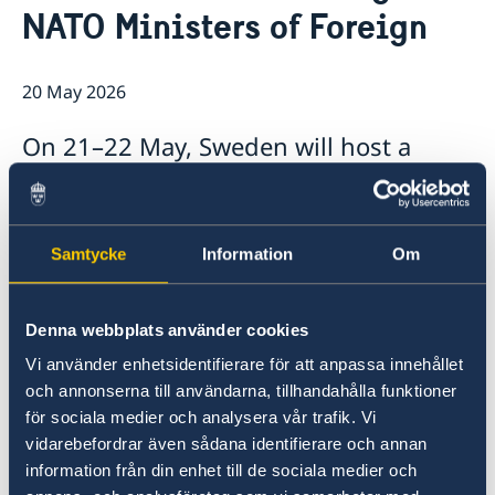
NATO Ministers of Foreign
Ambassador
News
Vacancies
20 May 2026
On 21–22 May, Sweden will host a
meeting of NATO Ministers of Foreign
Affairs in Helsingborg.
Samtycke
Information
Om
This will be the first time that Sweden has
hosted a NATO meeting at ministerial level.
Denna webbplats använder cookies
“Hosting a high-level meeting for the Alliance is
Vi använder enhetsidentifierare för att anpassa innehållet
a demonstration of Sweden’s ambitions to be
och annonserna till användarna, tillhandahålla funktioner
an active and constructive NATO Ally,” says
för sociala medier och analysera vår trafik. Vi
Minister for Foreign Affairs Maria Malmer
vidarebefordrar även sådana identifierare och annan
Stenergard.
information från din enhet till de sociala medier och