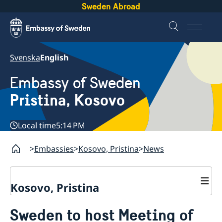
Sweden Abroad
Svenska
English
Embassy of Sweden
Pristina, Kosovo
Local time
5:14 PM
Embassies
Kosovo, Pristina
News
Kosovo, Pristina
Contact
Sweden to host Meeting of
About us