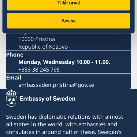
Pristina
Tillåt urval
Postal address
Embassy of Sweden
Avvisa
Str. Perandori Justinian, No. 111
Pejton
10000 Pristina
Republic of Kosovo
Phone
Monday, Wednesday 10.00 - 11.00.
+383 38 245 795
Email
ambassaden.pristina@gov.se
Sweden has diplomatic relations with almost
all states in the world, with embassies and
consulates in around half of these. Sweden's