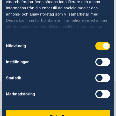
vidarebefordrar även sådana identifierare och annan
information från din enhet till de sociala medier och
annons- och analysföretag som vi samarbetar med.
Dessa kan i sin tur kombinera informationen med annan
information som du har tillhandahållit eller som de har
samlat in när du har använt deras tjänster.
Samtyckesval
Njihuni me Ambasadorin e ri Suedez ne Kosove
Nödvändig
z. Jonas Westerlund! Shikoni videon dhe keni
mundesine ta ndani me te tjeret!
Inställningar
Last updated 11 Oct 2022, 8.05 AM
Statistik
Sweden in Kosovo, Pristina
Marknadsföring
Embassy