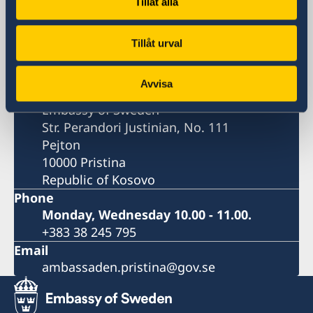
Tillåt alla
Visiting address
Embassy of Sweden
Str. Perandori Justinian, No. 111
Tillåt urval
Pejton
Pristina
Avvisa
Postal address
Embassy of Sweden
Str. Perandori Justinian, No. 111
Pejton
10000 Pristina
Republic of Kosovo
Phone
Monday, Wednesday 10.00 - 11.00.
+383 38 245 795
Email
ambassaden.pristina@gov.se