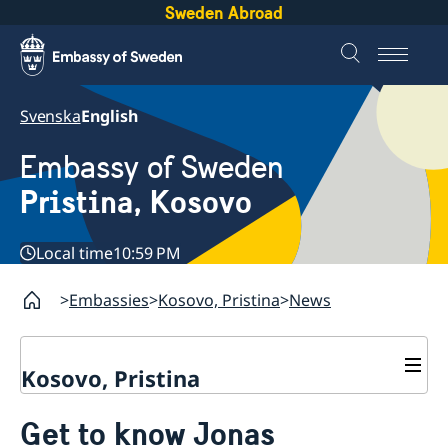
Sweden Abroad
Svenska
English
Embassy of Sweden
Pristina, Kosovo
Local time
10:59 PM
Embassies
Kosovo, Pristina
News
Kosovo, Pristina
Contact
Get to know Jonas
About us