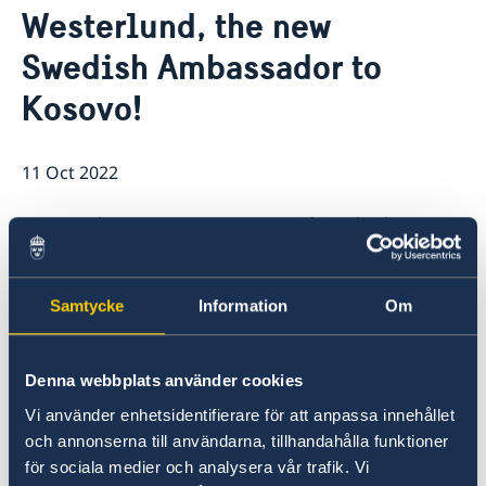
Westerlund, the new
Ambassador
News
Vacancies
Swedish Ambassador to
Kosovo!
11 Oct 2022
Get to know Jonas Westerlund, the
new Swedish Ambassador to Kosovo!
Watch the video and feel free to share
Samtycke
Information
Om
it!
Denna webbplats använder cookies
Vi använder enhetsidentifierare för att anpassa innehållet
och annonserna till användarna, tillhandahålla funktioner
för sociala medier och analysera vår trafik. Vi