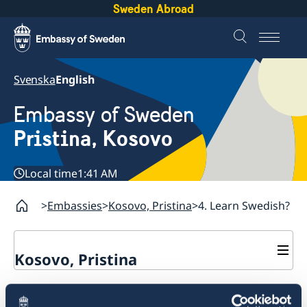
Sweden Abroad
Svenska
English
Embassy of Sweden
Pristina, Kosovo
Local time
1:41 AM
Embassies
Kosovo, Pristina
4. Learn Swedish?
Kosovo, Pristina
Contact
4. Learn Swedish?
About us