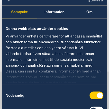
Ambassador
News
Learn Swedish online from anywhere in the
Vacancies
Samtycke
Information
Om
world.
Here
is a list of links to get you
started.
Denna webbplats använder cookies
Vi använder enhetsidentifierare för att anpassa innehållet
Welcome to
Learning Swedish
– a free
och annonserna till användarna, tillhandahålla funktioner
language course!
för sociala medier och analysera vår trafik. Vi
vidarebefordrar även sådana identifierare och annan
information från din enhet till de sociala medier och
Last updated 11 Jan 2018, 4.52 PM
annons- och analysföretag som vi samarbetar med.
Dessa kan i sin tur kombinera informationen med annan
information som du har tillhandahållit eller som de har
Sweden in Kosovo, Pristina
samlat in när du har använt deras tjänster.
Samtyckesval
Embassy
Nödvändig
Visiting address