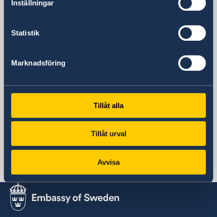
Inställningar
Embassy of Sweden
Str. Perandori Justinian, No. 111
Pejton
Statistik
Pristina
Postal address
Marknadsföring
Embassy of Sweden
Str. Perandori Justinian, No. 111
Pejton
10000 Pristina
Tillåt alla
Republic of Kosovo
Phone
Tillåt urval
Monday, Wednesday 10.00 - 11.00.
+383 38 245 795
Avvisa
Email
ambassaden.pristina@gov.se