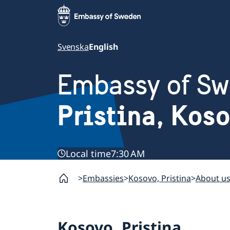
Svenska
English
Embassy of S
Pristina, Kos
Local time
7:30 AM
Embassies
Kosovo, Pristina
About u
Kosovo, Pristina