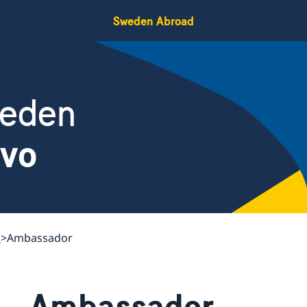
Sweden Abroad
weden
ovo
s
Ambassador
Ambassador