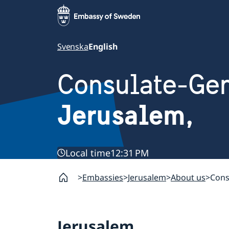
Svenska
English
Consulate-Gen
Jerusalem,
Local time
12:31 PM
Embassies
Jerusalem
About us
Cons
Jerusalem