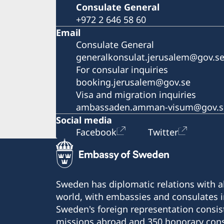
Consulate General
+972 2 646 58 60
Email
Consulate General
generalkonsulat.jerusalem@gov.s
For consular inquiries
booking.jerusalem@gov.se
Visa and migration inquiries
ambassaden.amman-visum@gov.s
Social media
Facebook
Twitter
Sweden has diplomatic relations with al
world, with embassies and consulates i
Sweden's foreign representation consis
missions abroad and 350 honorary cons