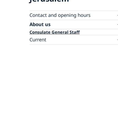
Contact and opening hours
Sweden in Jerusalem
About us
Palestine in Sweden
Consulate General Staff
Book an appointment
Current
Government’s priorities in 2026 Statement o
Foreign Policy
Swedish List
News