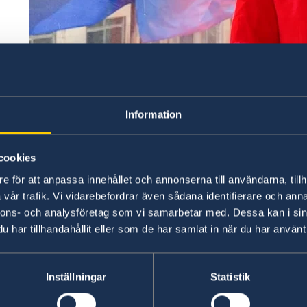
Information
The staff at the Consulate General consists of 
cookies
Affairs, The Swedish International Development
e för att anpassa innehållet och annonserna till användarna, tillh
empolyed staff.
vår trafik. Vi vidarebefordrar även sådana identifierare och anna
nnons- och analysföretag som vi samarbetar med. Dessa kan i sin
H.E. Ms. Sophie Becker is since 15 August 2025
har tillhandahållit eller som de har samlat in när du har använt 
(Photo: Consulate General of Sweden)
Inställningar
Statistik