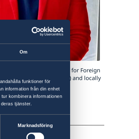
Om
personnel from the Ministry for Foreign
 Cooperation Agency (Sida) and locally
andahålla funktioner för
n information från din enhet
 tur kombinera informationen
 the Counsul General.
deras tjänster.
Marknadsföring