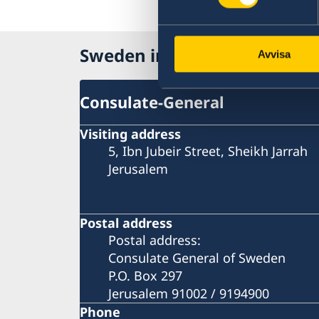
Sweden in Jerusalem
Avvisa
Consulate-General
Visiting address
5, Ibn Jubeir Street, Sheikh Jarrah
Jerusalem
Postal address
Postal address:
Consulate General of Sweden
P.O. Box 297
Jerusalem 91002 / 9194900
Phone