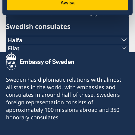
Avvisa
Visa and migration inquiries
ambassaden.amman-visum@gov.se
Swedish consulates
Haifa
Phone 1
Eilat
Phone
+972 4 864 31 62
+972 (0)8 6348038
Phone 2
Sweden has diplomatic relations with almost
Fax
all states in the world, with embassies and
+972 4 864 31 65
consulates in around half of these. Sweden's
+972 (0)8 6347021
Fax
foreign representation consists of
Consulte of Sweden
approximately 100 missions abroad and 350
+972 4 866 49 02
Mor Center 2nd floor
honorary consulates.
Eilat
Consulate of Sweden
Israel