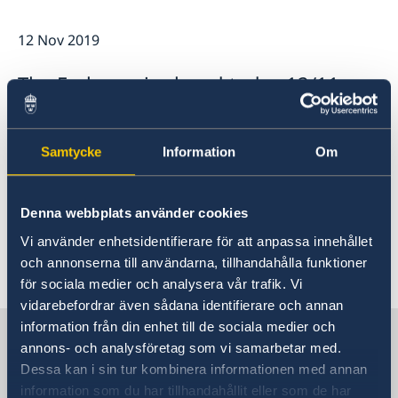
Open positions
News
GDPR
12 Nov 2019
The Embassy is closed today 12/11
because of rocket alarm in Tel
Aviv/Dan area.
Samtycke
Information
Om
For more information, go to
travel advice
on
Sweden Abroad. Travel advice is only published
Denna webbplats använder cookies
in Swedish.
Vi använder enhetsidentifierare för att anpassa innehållet
och annonserna till användarna, tillhandahålla funktioner
Last updated 12 Nov 2019, 9.56 AM
för sociala medier och analysera vår trafik. Vi
vidarebefordrar även sådana identifierare och annan
information från din enhet till de sociala medier och
Sweden in Israel, Tel Aviv
annons- och analysföretag som vi samarbetar med.
Dessa kan i sin tur kombinera informationen med annan
information som du har tillhandahållit eller som de har
Embassy