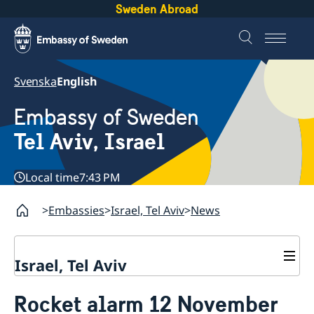
Sweden Abroad
Svenska
English
Embassy of Sweden
Tel Aviv, Israel
Local time
7:43 PM
Embassies
Israel, Tel Aviv
News
Israel, Tel Aviv
Contact and opening hours
Rocket alarm 12 November
About the Embassy