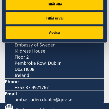
Embassy of Sweden
Tillåt alla
Kildress House
Floor 2
Tillåt urval
Pembroke Row, Dublin
D02 H008
Ireland
Avvisa
Postal address
Embassy of Sweden
Kildress House
Floor 2
Pembroke Row, Dublin
D02 H008
Ireland
Phone
+353 87 9921767
Email
ambassaden.dublin@gov.se