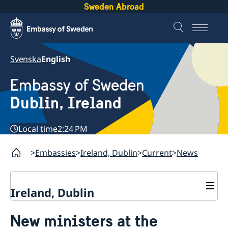
Sweden Abroad
Svenska
English
Embassy of Sweden
Dublin, Ireland
Local time
2:24 PM
Embassies
Ireland, Dublin
Current
News
Ireland, Dublin
Contact
New ministers at the
About us