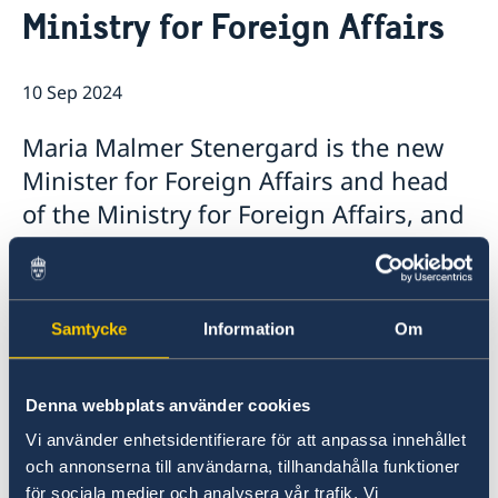
Ministry for Foreign Affairs
Embassy staff
Current
News
Calendar
10 Sep 2024
Vacancies
Welcome Sweden-programme.
Maria Malmer Stenergard is the new
Minister for Foreign Affairs and head
of the Ministry for Foreign Affairs, and
Benjamin Dousa is the new Minister
for International Development
Cooperation and Foreign Trade. Today,
Samtycke
Information
Om
Prime Minister Ulf Kristersson
presented the Statement of
Denna webbplats använder cookies
Government Policy in the Riksdag and
announced the Government’s new
Vi använder enhetsidentifierare för att anpassa innehållet
och annonserna till användarna, tillhandahålla funktioner
ministers.
för sociala medier och analysera vår trafik. Vi