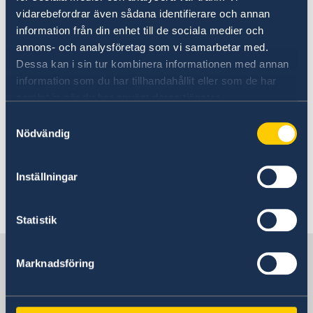
vidarebefordrar även sådana identifierare och annan
Today, Tuesday 10 September and in
information från din enhet till de sociala medier och
connection with the Statement of Government
annons- och analysföretag som vi samarbetar med.
Policy, Mr Kristersson announced changes
Dessa kan i sin tur kombinera informationen med annan
within the Government: two new ministers and
information som du har tillhandahållit eller som de har
four ministers who are changing ministerial
samlat in när du har använt deras tjänster.
posts.
Samtyckesval
Nödvändig
Prime Minister Ulf Kristersson presented
changes to the Government - Government.se
Inställningar
Last updated 10 Sep 2024, 4.34 PM
Statistik
Sweden in Ireland
Marknadsföring
Visiting address