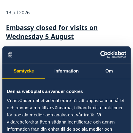
Embassy staff
Current
13 Jul 2026
News
Calendar
Embassy closed for visits on
Vacancies
Wednesday 5 August
Welcome Sweden-programme.
20 Feb 2026
Information about ETA
Samtycke
Information
Om
18 Feb 2026
Denna webbplats använder cookies
Government’s priorities in 2026
Vi använder enhetsidentifierare för att anpassa innehållet
Statement of Foreign Policy
och annonserna till användarna, tillhandahålla funktioner
för sociala medier och analysera vår trafik. Vi
19 Nov 2025
vidarebefordrar även sådana identifierare och annan
information från din enhet till de sociala medier och