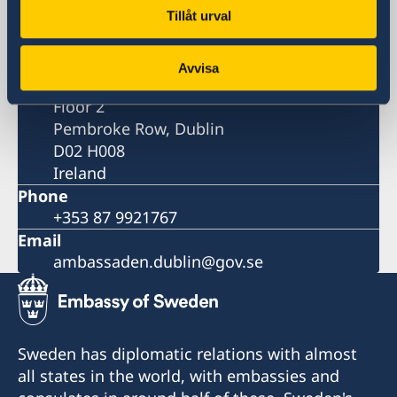
Ireland
Tillåt urval
Postal address
Embassy of Sweden
Avvisa
Kildress House
Floor 2
Pembroke Row, Dublin
D02 H008
Ireland
Phone
+353 87 9921767
Email
ambassaden.dublin@gov.se
Sweden has diplomatic relations with almost
all states in the world, with embassies and