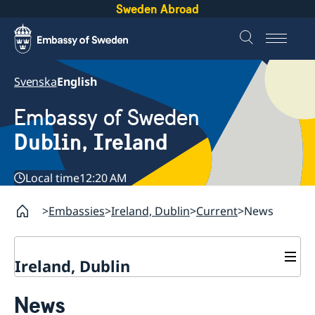
Sweden Abroad
Svenska
English
Embassy of Sweden
Dublin, Ireland
Local time
12:20 AM
Embassies
Ireland, Dublin
Current
News
Ireland, Dublin
Contact
News
About us