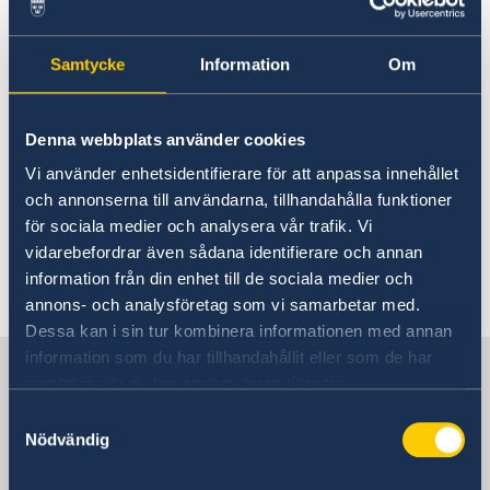
Embassy staff
Current
02 Jun 2025
News
Samtycke
Information
Om
Calendar
The Embassy will be closed on Monday
Vacancies
the 2nd of June due to the June Bank
Welcome Sweden-programme.
Denna webbplats använder cookies
Holiday. For urgent consular matters,
Vi använder enhetsidentifierare för att anpassa innehållet
contact the Ministry for Foreign Affairs
och annonserna till användarna, tillhandahålla funktioner
för sociala medier och analysera vår trafik. Vi
on +46 8 405 50 05.
vidarebefordrar även sådana identifierare och annan
information från din enhet till de sociala medier och
annons- och analysföretag som vi samarbetar med.
Dessa kan i sin tur kombinera informationen med annan
information som du har tillhandahållit eller som de har
Sweden in Ireland
samlat in när du har använt deras tjänster.
Samtyckesval
Nödvändig
Visiting address
Embassy of Sweden