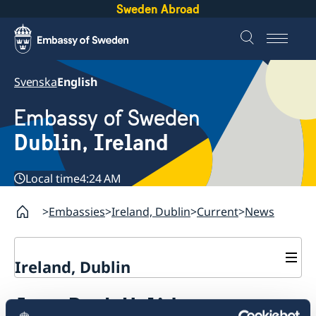
Sweden Abroad
Svenska
English
Embassy of Sweden
Dublin, Ireland
Local time
4:24 AM
Embassies
Ireland, Dublin
Current
News
Ireland, Dublin
Contact
June Bank Holiday
About us