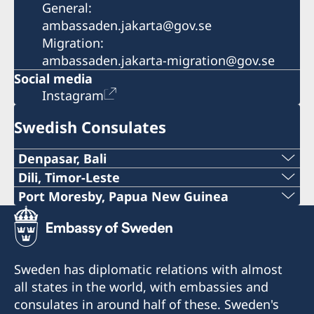
General:
ambassaden.jakarta@gov.se
Migration:
ambassaden.jakarta-migration@gov.se
Social media
Instagram
Swedish Consulates
Denpasar, Bali
Phone:
Dili, Timor-Leste
Phone:
Port Moresby, Papua New Guinea
+62-361-282 223
Phone:
+670 777 05556
Mobile Phone:
+675 325 5411
Email:
Sweden has diplomatic relations with almost
+62822 6699 6429
Email:
all states in the world, with embassies and
mms@mdslegal.tl
Email:
consulates in around half of these. Sweden's
pngsweden@brianbell.com.pg