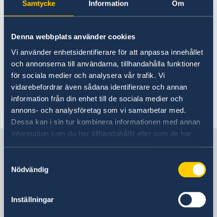
Samtycke
Information
Om
Denna webbplats använder cookies
Photo: Ninni Andersson/Government Offices of
Vi använder enhetsidentifierare för att anpassa innehållet
Sweden
och annonserna till användarna, tillhandahålla funktioner
för sociala medier och analysera vår trafik. Vi
Read more at
government.se.
vidarebefordrar även sådana identifierare och annan
information från din enhet till de sociala medier och
Last updated 22 Jan 2019, 1.55 PM
annons- och analysföretag som vi samarbetar med.
Dessa kan i sin tur kombinera informationen med annan
information som du har tillhandahållit eller som de har
Sweden in Indonesia
samlat in när du har använt deras tjänster.
Samtyckesval
Nödvändig
EMBASSY
Visiting address
Inställningar
Embassy of Sweden