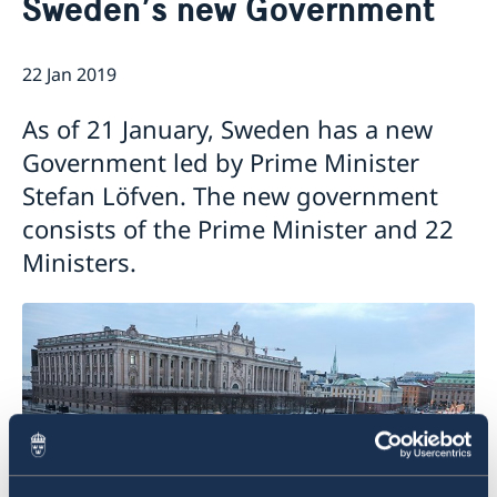
Sweden’s new Government
About Us
Embassy staff
Current affairs
Available positions
22 Jan 2019
News
Partnerskap
Netiquette
Data Protection Policy (GDPR)
As of 21 January, Sweden has a new
Camera Surveillance at the Embassy
Government led by Prime Minister
Stefan Löfven. The new government
consists of the Prime Minister and 22
Ministers.