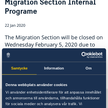
Migration Section Internal
About Us
Programe
Embassy staff
Current affairs
Available positions
News
Partnerskap
Netiquette
22 Jan 2020
Data Protection Policy (GDPR)
Camera Surveillance at the Embassy
The Migration Section will be closed on
Wednesday February 5, 2020 due to
our annual section internal programe.
We will resume normal operation on
Thursday February 6, 2020.
Samtycke
Information
Om
Denna webbplats använder cookies
Vi använder enhetsidentifierare för att anpassa innehållet
Sweden in Indonesia
och annonserna till användarna, tillhandahålla funktioner
för sociala medier och analysera vår trafik. Vi