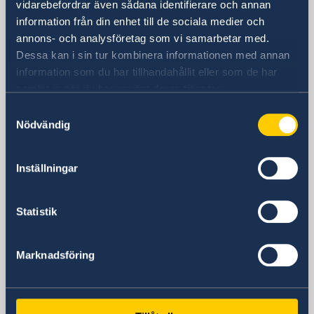
vidarebefordrar även sådana identifierare och annan
EMBASSY
information från din enhet till de sociala medier och
annons- och analysföretag som vi samarbetar med.
Visiting address
Dessa kan i sin tur kombinera informationen med annan
Embassy of Sweden
information som du har tillhandahållit eller som de har
Menara Rajawali, 9th floor
samlat in när du har använt deras tjänster.
Kawasan Mega Kuningan, Lot 5.1
Samtyckesval
12950 Jakarta
Nödvändig
Indonesia
POSTAL ADDRESS
Embassy of Sweden
Inställningar
Menara Rajawali, 9th floor
Kawasan Mega Kuningan, Lot 5.1
Statistik
12950 Jakarta
Indonesia
Marknadsföring
The Embassy is located next to JW Marriott
Hotel
PHONE