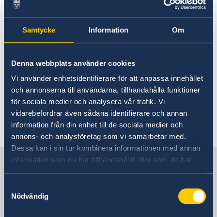
Contact and opening hours
How do I apply for a
About us
consideration of
Ambassador
Current
Samtycke
Information
Om
General Data Protection Regulation (GDPR)
impediments to marriage?
Denna webbplats använder cookies
For information about how to apply for a
Vi använder enhetsidentifierare för att anpassa innehållet
consideration of impediments to marriage, visit
och annonserna till användarna, tillhandahålla funktioner
Before your wedding | Swedish Tax Agency.
för sociala medier och analysera vår trafik. Vi
vidarebefordrar även sådana identifierare och annan
Last updated 04 Jun 2025, 10.19 AM
information från din enhet till de sociala medier och
annons- och analysföretag som vi samarbetar med.
Dessa kan i sin tur kombinera informationen med annan
Sweden in Iceland
information som du har tillhandahållit eller som de har
samlat in när du har använt deras tjänster.
Samtyckesval
Embassy
Nödvändig
Visiting address