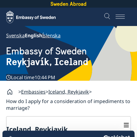
Sweden Abroad
Svenska
English
Íslenska
Embassy of Sweden
Reykjavík, Iceland
Local time
10:44 PM
Embassies
Iceland, Reykjavik
How do I apply for a consideration of impediments to
marriage?
Iceland, Reykjavik