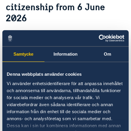
citizenship from 6 June
Ambassador
Current
General Data Protection Regulation (GDPR)
2026
19 Jun 2026
New rules for Swedish citizenship from
Samtycke
Information
Om
6 June 2026
New rules for Swedish citizenship will come
Denna webbplats använder cookies
into force on 6 June 2026. This will affect you if
Vi använder enhetsidentifierare för att anpassa innehållet
you have applied, are planning to apply, or
och annonserna till användarna, tillhandahålla funktioner
want to make a notification for Swedish
för sociala medier och analysera vår trafik. Vi
citizenship.
vidarebefordrar även sådana identifierare och annan
information från din enhet till de sociala medier och
Read more at
annons- och analysföretag som vi samarbetar med.
New rules for Swedish citizenship from 6 June
Dessa kan i sin tur kombinera informationen med annan