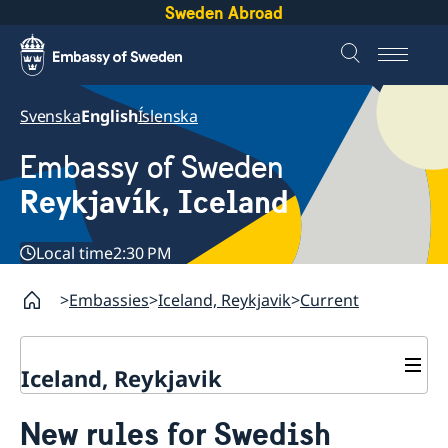
Sweden Abroad
Svenska
English
Íslenska
Embassy of Sweden
Reykjavík, Iceland
Local time
2:30 PM
Embassies
Iceland, Reykjavik
Current
Iceland, Reykjavik
Contact and opening hours
New rules for Swedish
About us