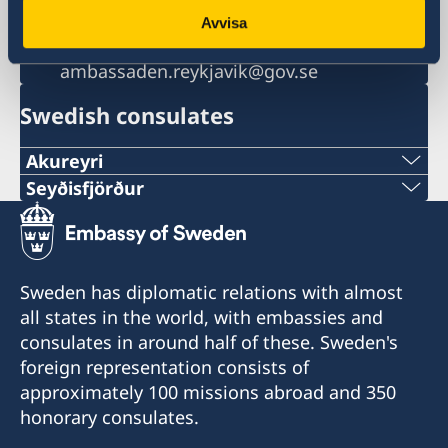
+354 520 12 30
Avvisa
Email
ambassaden.reykjavik@gov.se
Swedish consulates
Akureyri
Seyðisfjörður
Honorary Consulate of Sweden in Akureyri
Honorary Consul Eva Halapi
Honorary Consulate of Sweden in Seyðisfjörður
Honorary Consul Hanna Christel
Tel. +354 891 87 77
Sigurkarlsdóttir
Sweden has diplomatic relations with almost
E-mail: eva.halapi@gmail.com
all states in the world, with embassies and
Tel. +354 847 7207
consulates in around half of these. Sweden's
Munkaþverárstræti 3
E-mail: hannachristel@gmail.com
foreign representation consists of
600 Akureyri
approximately 100 missions abroad and 350
Iceland
Fossgata 4
honorary consulates.
710 Seyðisfjörður