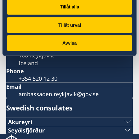
Tillåt alla
Visiting address
Lágmúli 7
Reykjavik
Tillåt urval
Postal address
Embassy of Sweden
Avvisa
Lágmúli 7
108 Reykjavik
Iceland
Phone
+354 520 12 30
Email
ambassaden.reykjavik@gov.se
Swedish consulates
Akureyri
Seyðisfjörður
Honorary Consulate of Sweden in Akureyri