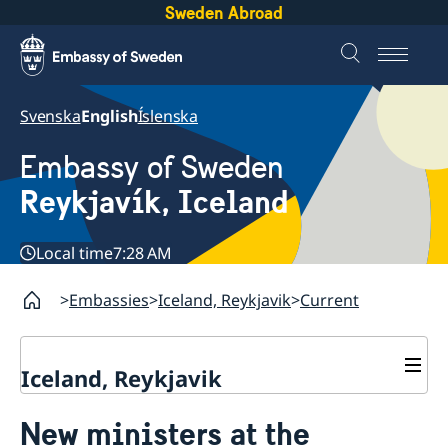
Sweden Abroad
Svenska
English
Íslenska
Embassy of Sweden
Reykjavík, Iceland
Local time
7:28 AM
Embassies
Iceland, Reykjavik
Current
Iceland, Reykjavik
Contact and opening hours
New ministers at the
About us