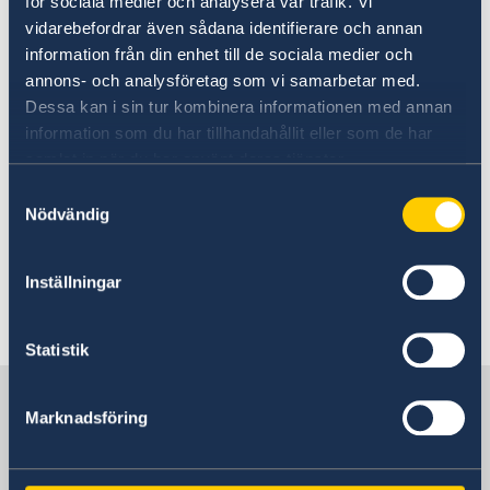
för sociala medier och analysera vår trafik. Vi
vidarebefordrar även sådana identifierare och annan
Today, Tuesday 10 September and in
information från din enhet till de sociala medier och
connection with the Statement of Government
annons- och analysföretag som vi samarbetar med.
Policy, Mr Kristersson announced changes
Dessa kan i sin tur kombinera informationen med annan
within the Government: two new ministers and
information som du har tillhandahållit eller som de har
four ministers who are changing ministerial
samlat in när du har använt deras tjänster.
posts.
Samtyckesval
Nödvändig
Prime Minister Ulf Kristersson presented
changes to the Government - Government.se
Inställningar
Last updated 11 Sep 2024, 9.12 AM
Statistik
Sweden in Iceland
Marknadsföring
Embassy