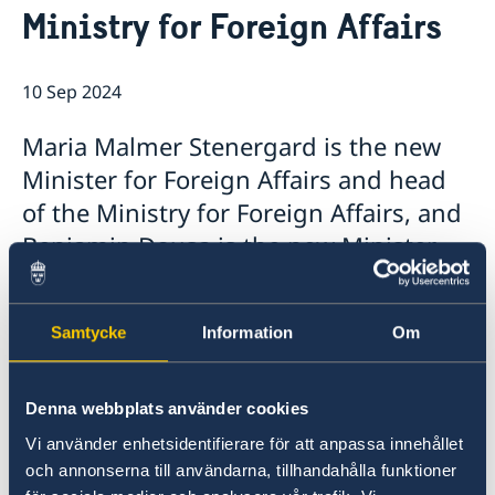
Ministry for Foreign Affairs
Ambassador
Current
General Data Protection Regulation (GDPR)
10 Sep 2024
Maria Malmer Stenergard is the new
Minister for Foreign Affairs and head
of the Ministry for Foreign Affairs, and
Benjamin Dousa is the new Minister
for International Development
Cooperation and Foreign Trade. Today,
Samtycke
Information
Om
Prime Minister Ulf Kristersson
presented the Statement of
Government Policy in the Riksdag and
Denna webbplats använder cookies
announced the Government’s new
Vi använder enhetsidentifierare för att anpassa innehållet
och annonserna till användarna, tillhandahålla funktioner
ministers.